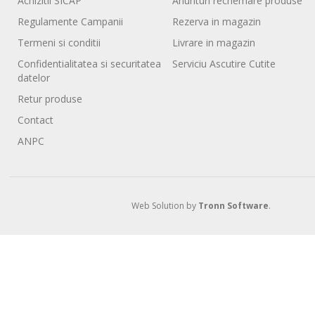
Achizitii SICAP
Anunturi rechemare produse
Regulamente Campanii
Rezerva in magazin
Termeni si conditii
Livrare in magazin
Confidentialitatea si securitatea
Serviciu Ascutire Cutite
datelor
Retur produse
Contact
ANPC
Web Solution by
Tronn Software
.