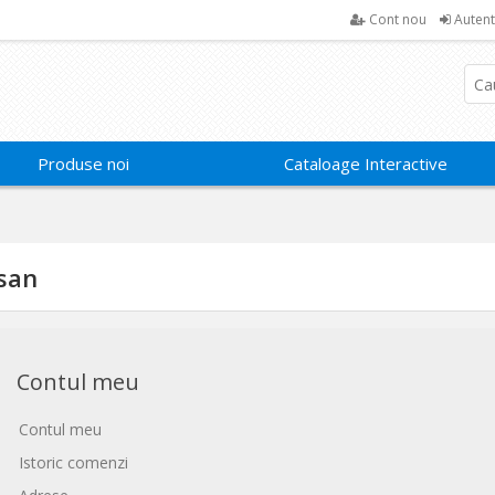
Cont nou
Autent
Produse noi
Cataloage Interactive
isan
Contul meu
Contul meu
Istoric comenzi