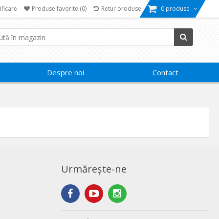
ificare
Produse favorite
(0)
Retur produse
0 produse
Despre noi
Contact
Urmărește-ne