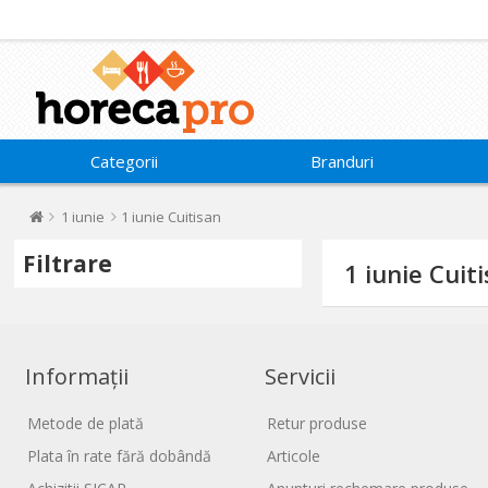
Categorii
Branduri
1 iunie
1 iunie Cuitisan
Filtrare
1 iunie Cuit
Informații
Servicii
Metode de plată
Retur produse
Plata în rate fără dobândă
Articole