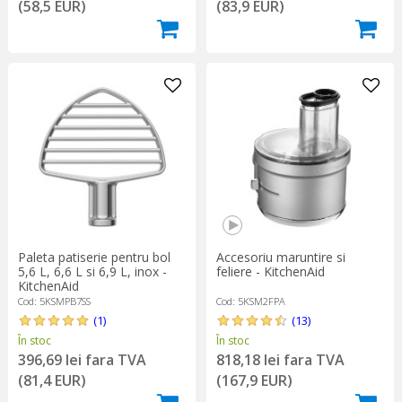
(58,5 EUR)
(83,9 EUR)
Paleta patiserie pentru bol
Accesoriu maruntire si
5,6 L, 6,6 L si 6,9 L, inox -
feliere - KitchenAid
KitchenAid
Cod: 5KSMPB7SS
Cod: 5KSM2FPA
(1)
(13)
În stoc
În stoc
396,69 lei fara TVA
818,18 lei fara TVA
(81,4 EUR)
(167,9 EUR)