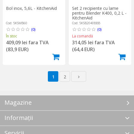
Bol inox, 5,6L - KitchenAid
Set 2 recipiente cu lame
pentru Blender K400, 0,2 L -
KitchenAid
Cod: 5KSMB60
Cod: 5KSB2040BBB
(0)
(0)
În stoc
La comandă
409,09 lei fara TVA
314,05 lei fara TVA
(83,9 EUR)
(64,4 EUR)
1
2
Magazine
Informații
Servicii