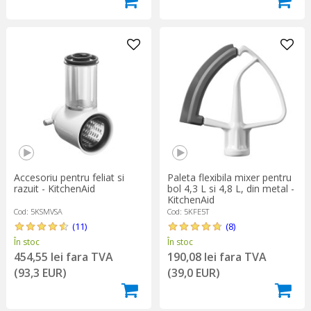
Accesoriu pentru feliat si
Paleta flexibila mixer pentru
razuit - KitchenAid
bol 4,3 L si 4,8 L, din metal -
KitchenAid
Cod: 5KSMVSA
Cod: 5KFE5T
(11)
(8)
În stoc
În stoc
454,55 lei fara TVA
190,08 lei fara TVA
(93,3 EUR)
(39,0 EUR)