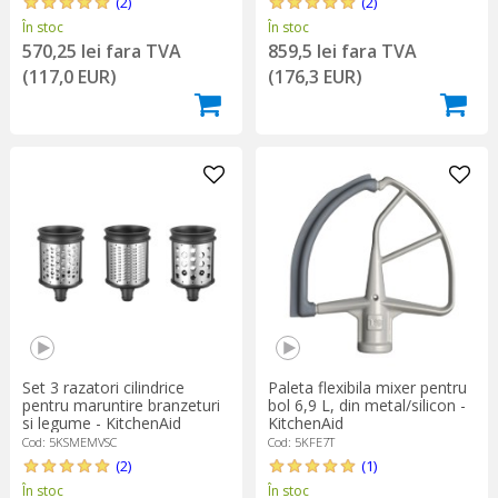
(2)
(2)
În stoc
În stoc
570,25 lei fara TVA
859,5 lei fara TVA
(117,0 EUR)
(176,3 EUR)
Set 3 razatori cilindrice
Paleta flexibila mixer pentru
pentru maruntire branzeturi
bol 6,9 L, din metal/silicon -
si legume - KitchenAid
KitchenAid
Cod: 5KSMEMVSC
Cod: 5KFE7T
(2)
(1)
În stoc
În stoc