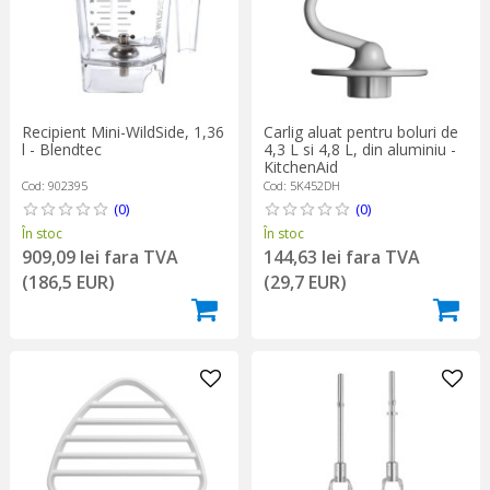
Carlig aluat pentru boluri de
Recipient Mini-WildSide, 1,36
4,3 L si 4,8 L, din aluminiu -
l - Blendtec
KitchenAid
Cod: 5K452DH
Cod: 902395
(0)
(0)
În stoc
În stoc
144,63 lei fara TVA
909,09 lei fara TVA
(29,7 EUR)
(186,5 EUR)