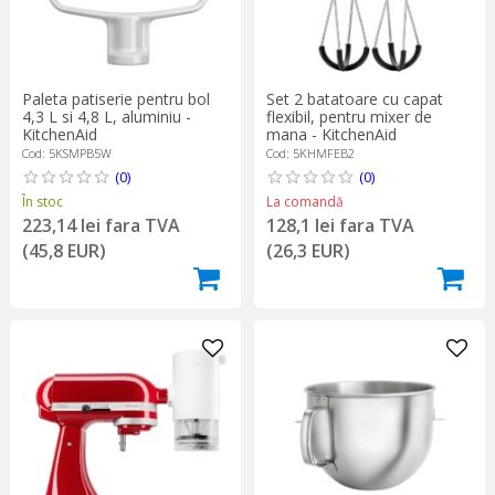
Paleta patiserie pentru bol
Set 2 batatoare cu capat
4,3 L si 4,8 L, aluminiu -
flexibil, pentru mixer de
KitchenAid
mana - KitchenAid
Cod: 5KSMPB5W
Cod: 5KHMFEB2
(0)
(0)
În stoc
La comandă
223,14 lei fara TVA
128,1 lei fara TVA
(45,8 EUR)
(26,3 EUR)