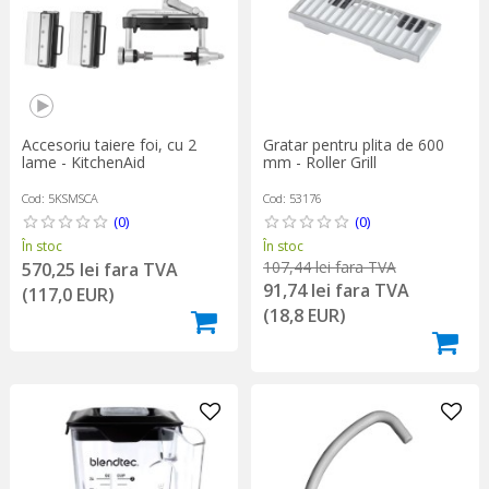
Gratar pentru plita de 600
Accesoriu taiere foi, cu 2
mm - Roller Grill
lame - KitchenAid
Cod: 53176
Cod: 5KSMSCA
(0)
(0)
În stoc
În stoc
107,44 lei fara TVA
570,25 lei fara TVA
91,74 lei fara TVA
(117,0 EUR)
(18,8 EUR)