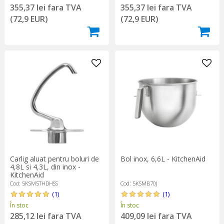
355,37 lei fara TVA
355,37 lei fara TVA
(72,9 EUR)
(72,9 EUR)
Carlig aluat pentru boluri de
Bol inox, 6,6L - KitchenAid
4,8L si 4,3L, din inox -
KitchenAid
Cod: 5KSM5THDHSS
Cod: 5KSMB70J
(1)
(1)
În stoc
În stoc
285,12 lei fara TVA
409,09 lei fara TVA