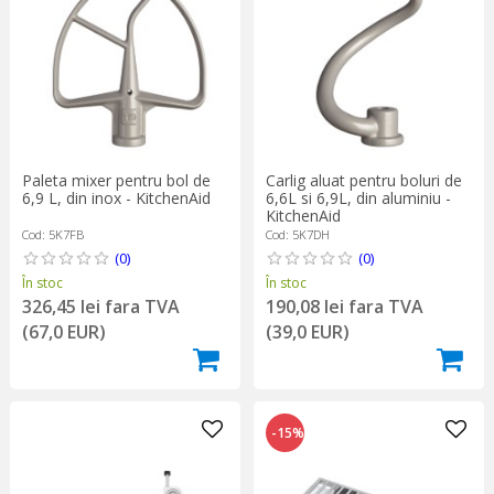
Paleta mixer pentru bol de
Carlig aluat pentru boluri de
6,9 L, din inox - KitchenAid
6,6L si 6,9L, din aluminiu -
KitchenAid
Cod: 5K7FB
Cod: 5K7DH
(0)
(0)
În stoc
În stoc
326,45 lei fara TVA
190,08 lei fara TVA
(67,0 EUR)
(39,0 EUR)
-15%