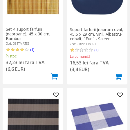
Set 4 suport farfurii
Suport farfurii (napron) oval,
(naproane), 45 x 30 cm,
45,5 x 29 cm, vinil, Albastru-
Bambus
cobalt, "Fun" - Saleen
Cod: D31TMATS2
Cod: 01058118101
(1)
(1)
În stoc
La comandă
32,23 lei fara TVA
16,53 lei fara TVA
(6,6 EUR)
(3,4 EUR)