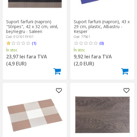
Suport farfurii (napron)
Suport farfurii (napron), 43 x
"Stripes", 42 x 32 cm, vinil,
29 cm, plastic, Albastru -
bej/negru - Saleen
Kesper
Cod: 01210119101
Cod: 77561
(1)
(0)
În stoc
În stoc
23,97 lei fara TVA
9,92 lei fara TVA
(4,9 EUR)
(2,0 EUR)