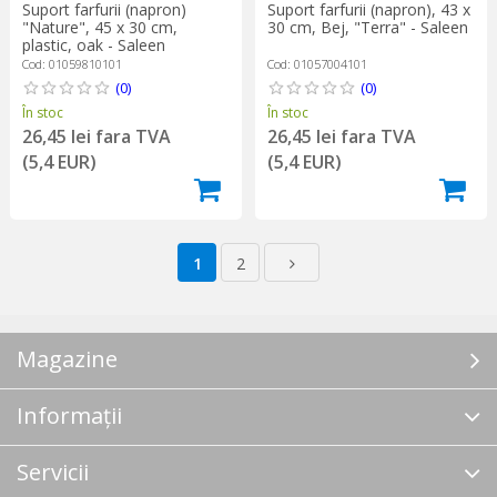
Suport farfurii (napron)
Suport farfurii (napron), 43 x
"Nature", 45 x 30 cm,
30 cm, Bej, "Terra" - Saleen
plastic, oak - Saleen
Cod: 01059810101
Cod: 01057004101
(0)
(0)
În stoc
În stoc
26,45 lei fara TVA
26,45 lei fara TVA
(5,4 EUR)
(5,4 EUR)
1
2
Magazine
Informații
Servicii