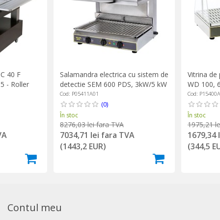
C 40 F
Salamandra electrica cu sistem de
Vitrina de
 - Roller
detectie SEM 600 PDS, 3kW/5 kW
WD 100, 65
- Roller Grill
Cod: P05411A01
Cod: P15400
(0)
În stoc
În stoc
8276,03 lei fara TVA
1975,21 le
VA
7034,71 lei fara TVA
1679,34 
(1443,2 EUR)
(344,5 E
Contul meu