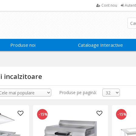
Cont nou
Autent
Produse noi
Cataloage Interactive
i incalzitoare
Produse pe pagină:
-15%
-15%