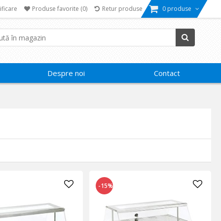
ificare
Produse favorite
(0)
Retur produse
0 produse
Despre noi
Contact
-15%