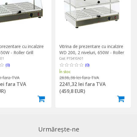
 prezentare cu incalzire
Vitrina de prezentare cu incalzire
0W - Roller Grill
WD 200, 2 niveluri, 650W - Roller
Grill
A01
Cod: P15410A01
(0)
(0)
În stoc
i fara TVA
2636,36 lei fara TVA
lei fara TVA
2241,32 lei fara TVA
UR)
(459,8 EUR)
Urmărește-ne