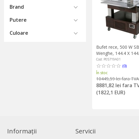
Brand
Putere
Culoare
Bufet rece, 500 W SB
Wenghe, 144.4 X 144.5
Grill
Cod: P05719A01
(0)
În stoc
10449,59 lei fara TVA
8881,82 lei fara T
(1822,1 EUR)
Informații
Servicii