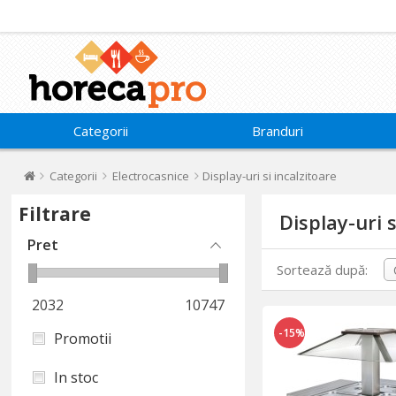
Categorii
Branduri
Categorii
Electrocasnice
Display-uri si incalzitoare
Filtrare
Display-uri s
Pret
Sortează după:
2032
10747
-15%
Promotii
In stoc