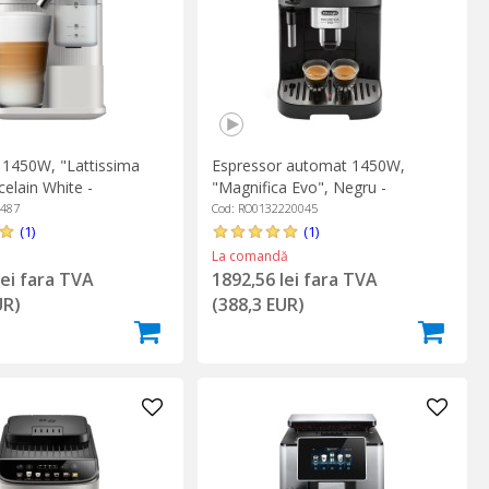
 1450W, "Lattissima
Espressor automat 1450W,
elain White -
"Magnifica Evo", Negru -
o
DeLonghi
3487
Cod: RO0132220045
(1)
(1)
La comandă
lei fara TVA
1892,56 lei fara TVA
UR)
(388,3 EUR)