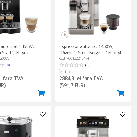
r automat 1450W,
Espressor automat 1450W,
 Start", Negru -
"Rivelia", Sand Beige - DeLonghi
220077
Cod: RO0132215474
(0)
(0)
În stoc
ei fara TVA
2884,3 lei fara TVA
UR)
(591,7 EUR)