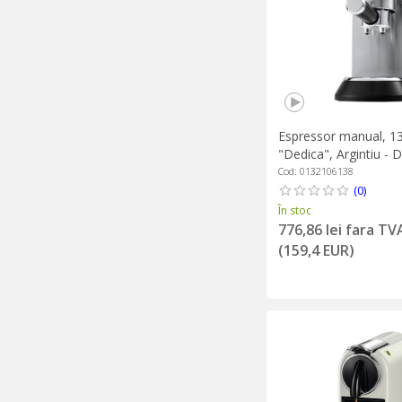
Espressor manual, 1
"Dedica", Argintiu - 
Cod: 0132106138
(0)
În stoc
776,86 lei fara TV
(159,4 EUR)