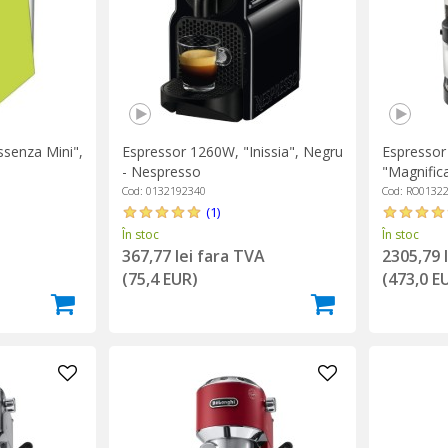
senza Mini",
Espressor 1260W, "Inissia", Negru
Espresso
- Nespresso
"Magnifica
DeLonghi
Cod: 0132192340
Cod: RO0132
(1)
În stoc
În stoc
367,77 lei fara TVA
2305,79 
(75,4 EUR)
(473,0 E