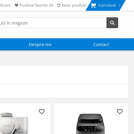
ificare
Produse favorite
(0)
Retur produse
0 produse
Despre noi
Contact