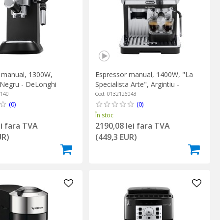
 manual, 1300W,
Espressor manual, 1400W, "La
 Negru - DeLonghi
Specialista Arte", Argintiu -
DeLonghi
6140
Cod: 0132126043
(0)
(0)
În stoc
ei fara TVA
2190,08 lei fara TVA
UR)
(449,3 EUR)