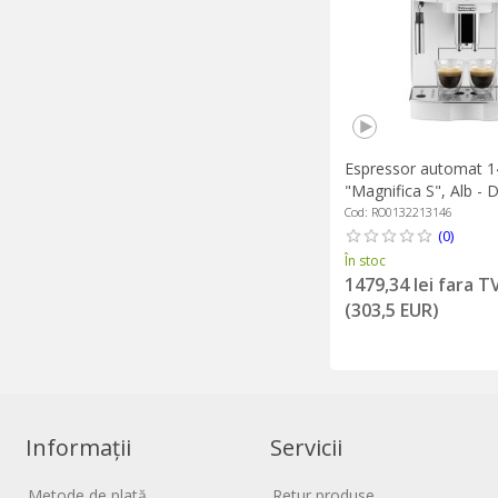
Espressor automat 
"Magnifica S", Alb - 
Cod: RO0132213146
(0)
În stoc
1479,34 lei fara T
(303,5 EUR)
Informații
Servicii
Metode de plată
Retur produse