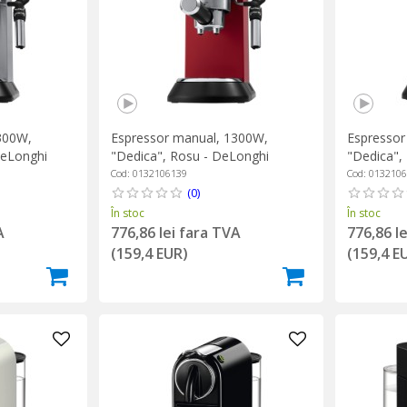
300W,
Espressor manual, 1300W,
Espressor
DeLonghi
"Dedica", Rosu - DeLonghi
"Dedica",
Cod: 0132106139
Cod: 013210
(0)
În stoc
În stoc
A
776,86 lei fara TVA
776,86 l
(159,4 EUR)
(159,4 E