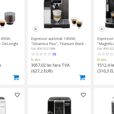
1450W,
Espressor automat 1450W,
Espresso
 - DeLonghi
"Dinamica Plus", Titanium Black -
"Magnifica
DeLonghi
DeLonghi
Cod: RO0132215486
Cod: RO0132
(0)
În stoc
În stoc
A
3057,02 lei fara TVA
1512,4 l
(627,2 EUR)
(310,3 E