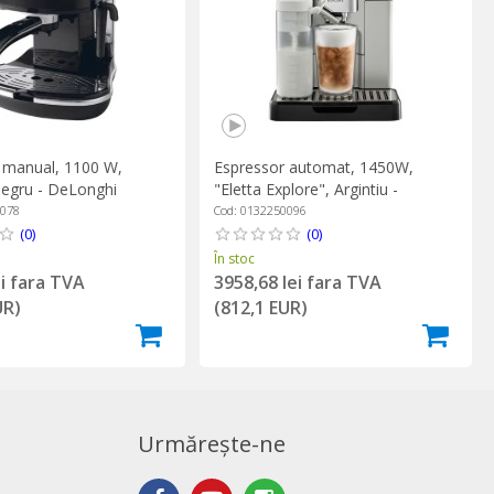
 manual, 1100 W,
Espressor automat, 1450W,
Negru - DeLonghi
"Eletta Explore", Argintiu -
DeLonghi
6078
Cod: 0132250096
(0)
(0)
În stoc
ei fara TVA
3958,68 lei fara TVA
UR)
(812,1 EUR)
Urmărește-ne