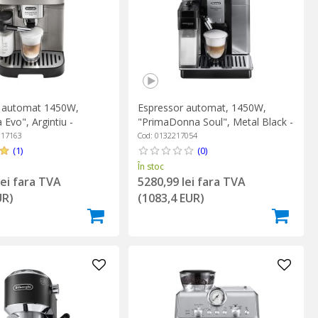
r automat 1450W,
Espressor automat, 1450W,
 Evo", Argintiu -
"PrimaDonna Soul", Metal Black -
DeLonghi
217163
Cod: 0132217054
(1)
(0)
În stoc
lei fara TVA
5280,99 lei fara TVA
UR)
(1083,4 EUR)