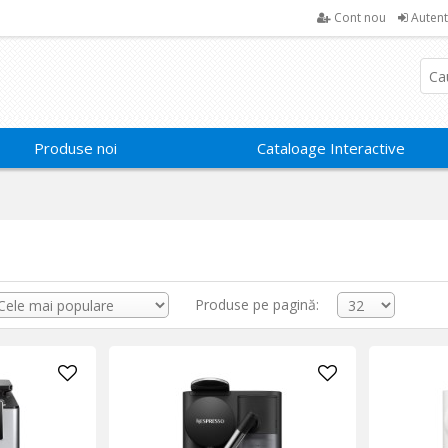
Cont nou
Autent
Produse noi
Cataloage Interactive
Produse pe pagină: