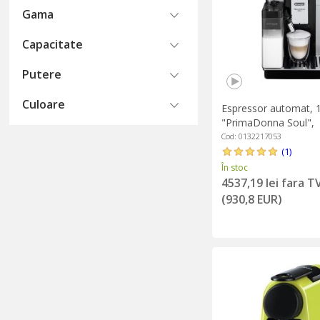
Gama
Capacitate
Putere
Culoare
Espressor automat, 
"PrimaDonna Soul",
Argintiu/Negru - DeL
Cod: 0132217053
(1)
În stoc
4537,19 lei fara T
(930,8 EUR)