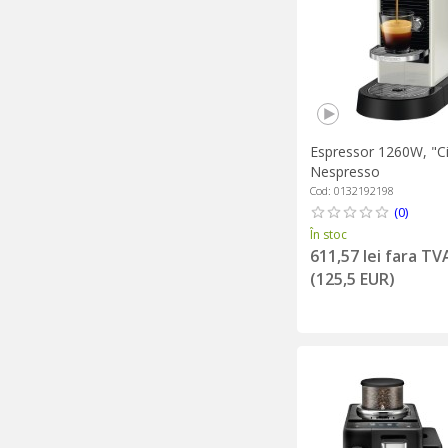
Espressor 1260W, "Cit
Nespresso
Cod: 0132192198
(0)
În stoc
611,57 lei fara TV
(125,5 EUR)