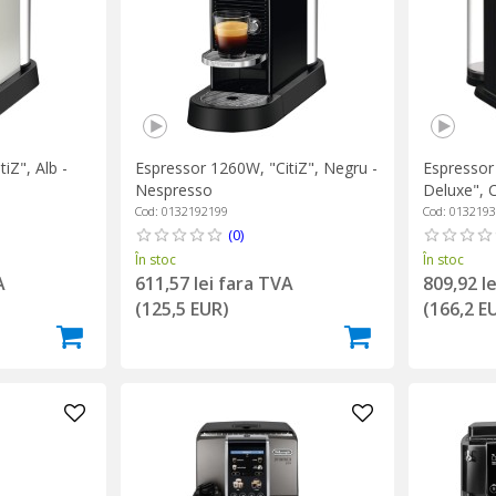
iZ", Alb -
Espressor 1260W, "CitiZ", Negru -
Espressor
Nespresso
Deluxe", 
Cod: 0132192199
Cod: 013219
(0)
În stoc
În stoc
A
611,57 lei fara TVA
809,92 l
(125,5 EUR)
(166,2 E