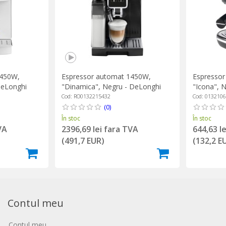
1450W,
Espressor automat 1450W,
Espressor
DeLonghi
"Dinamica", Negru - DeLonghi
"Icona", 
Cod: RO0132215432
Cod: 013210
(0)
În stoc
În stoc
VA
2396,69 lei fara TVA
644,63 l
(491,7 EUR)
(132,2 E
Contul meu
Contul meu