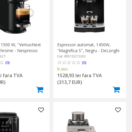
 1500 W, "VertuoNext
Espressor automat, 1450W,
Chrome - Nespresso
"Magnifica S", Negru - DeLonghi
3627
Cod: RO0132213202
(0)
(0)
În stoc
ei fara TVA
1528,93 lei fara TVA
UR)
(313,7 EUR)