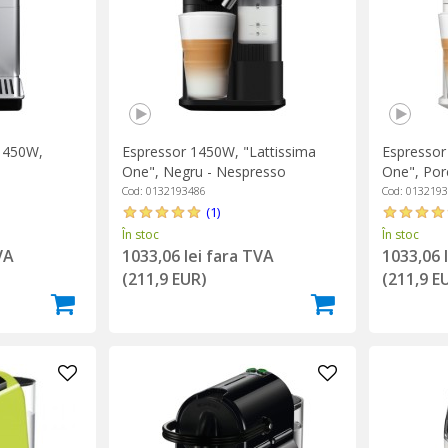
1450W,
Espressor 1450W, "Lattissima
Espressor
One", Negru - Nespresso
One", Porc
onghi
Nespress
Cod: 0132193486
Cod: 013219
(1)
În stoc
În stoc
VA
1033,06 lei fara TVA
1033,06 
(211,9 EUR)
(211,9 E