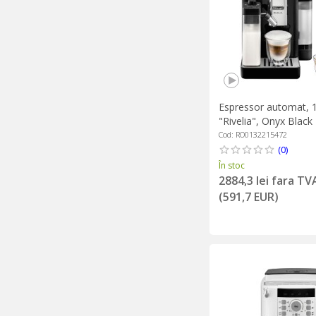
Espressor automat, 
"Rivelia", Onyx Black
Cod: RO0132215472
(0)
În stoc
2884,3 lei fara TV
(591,7 EUR)