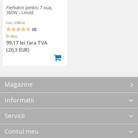
Fierbator pentru 7 oua,
360W - Unold
Cod: U38626
(8)
În stoc
99,17 lei fara TVA
(20,3 EUR)
Magazine
Informații
Servicii
Contul meu