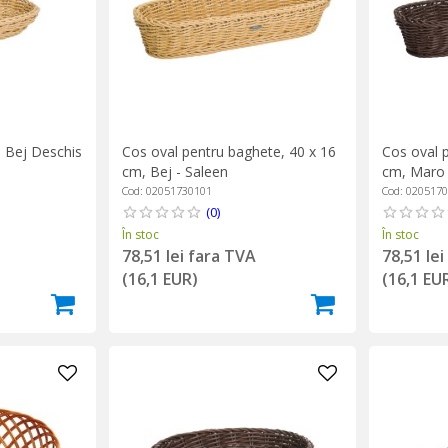
, Bej Deschis
Cos oval pentru baghete, 40 x 16
Cos oval 
cm, Bej - Saleen
cm, Maro 
Cod: 02051730101
Cod: 020517
(0)
În stoc
În stoc
78,51 lei fara TVA
78,51 le
(16,1 EUR)
(16,1 EU