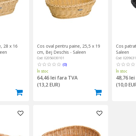
, 28 x 16
Cos oval pentru paine, 25,5 x 19
Cos patrat
leen
cm, Bej Deschis - Saleen
Saleen
Cod: 02056030101
Cod: 020963
(0)
În stoc
În stoc
64,46 lei fara TVA
48,76 le
(13,2 EUR)
(10,0 EU