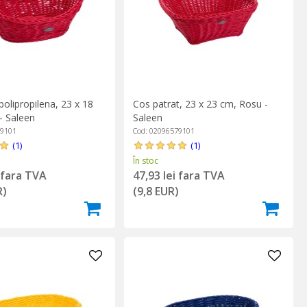
polipropilena, 23 x 18
Cos patrat, 23 x 23 cm, Rosu -
- Saleen
Saleen
79101
Cod: 02096579101
(1)
(1)
În stoc
i fara TVA
47,93 lei fara TVA
R)
(9,8 EUR)