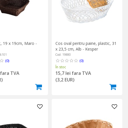
t, 19 x 19cm, Maro -
Cos oval pentru paine, plastic, 31
x 23,5 cm, Alb - Kesper
06101
Cod: 19880
(0)
(0)
În stoc
i fara TVA
15,7 lei fara TVA
R)
(3,2 EUR)