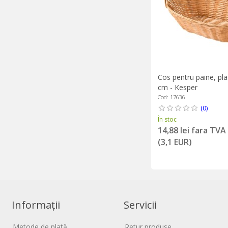
Cos pentru paine, pla
cm - Kesper
Cod: 17636
(0)
În stoc
14,88 lei fara TVA
(3,1 EUR)
Informații
Servicii
Metode de plată
Retur produse