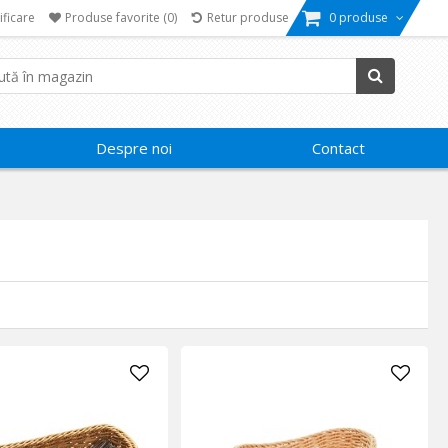
ificare
Produse favorite
(0)
Retur produse
0 produse
Despre noi
Contact