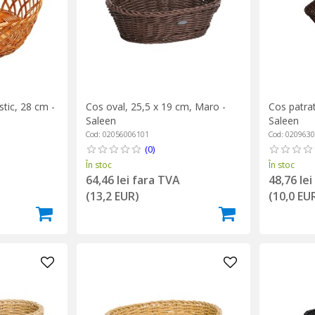
stic, 28 cm -
Cos oval, 25,5 x 19 cm, Maro -
Cos patra
Saleen
Saleen
Cod: 02056006101
Cod: 020963
(0)
În stoc
În stoc
64,46 lei fara TVA
48,76 le
(13,2 EUR)
(10,0 EU