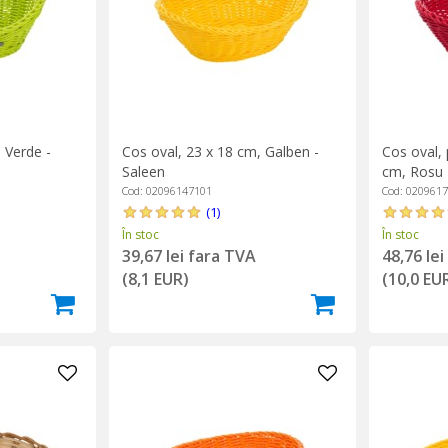
 Verde -
Cos oval, 23 x 18 cm, Galben -
Cos oval, 
Saleen
cm, Rosu 
Cod: 02096147101
Cod: 020961
(1)
În stoc
În stoc
39,67 lei fara TVA
48,76 le
(8,1 EUR)
(10,0 EU