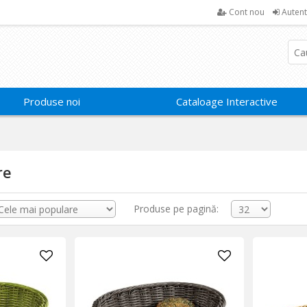
Cont nou
Autent
Produse noi
Cataloage Interactive
re
Produse pe pagină: