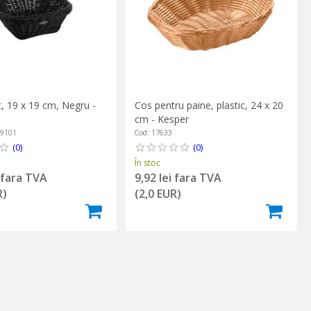
, 19 x 19 cm, Negru -
Cos pentru paine, plastic, 24 x 20
cm - Kesper
19101
Cod: 17633
(0)
(0)
În stoc
i fara TVA
9,92 lei fara TVA
R)
(2,0 EUR)