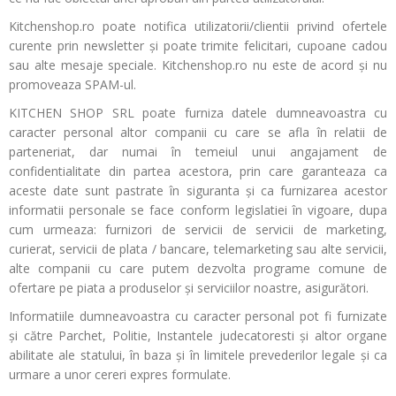
Kitchenshop.ro poate notifica utilizatorii/clientii privind ofertele
curente prin newsletter şi poate trimite felicitari, cupoane cadou
sau alte mesaje speciale. Kitchenshop.ro nu este de acord şi nu
promoveaza SPAM-ul.
KITCHEN SHOP SRL poate furniza datele dumneavoastra cu
caracter personal altor companii cu care se afla în relatii de
parteneriat, dar numai în temeiul unui angajament de
confidentialitate din partea acestora, prin care garanteaza ca
aceste date sunt pastrate în siguranta şi ca furnizarea acestor
informatii personale se face conform legislatiei în vigoare, dupa
cum urmeaza: furnizori de servicii de servicii de marketing,
curierat, servicii de plata / bancare, telemarketing sau alte servicii,
alte companii cu care putem dezvolta programe comune de
ofertare pe piata a produselor şi serviciilor noastre, asigurători.
Informatiile dumneavoastra cu caracter personal pot fi furnizate
şi către Parchet, Politie, Instantele judecatoresti şi altor organe
abilitate ale statului, în baza şi în limitele prevederilor legale şi ca
urmare a unor cereri expres formulate.