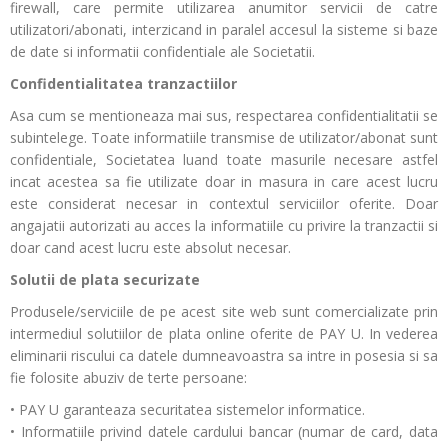
firewall, care permite utilizarea anumitor servicii de catre
utilizatori/abonati, interzicand in paralel accesul la sisteme si baze
de date si informatii confidentiale ale Societatii.
Confidentialitatea tranzactiilor
Asa cum se mentioneaza mai sus, respectarea confidentialitatii se
subintelege. Toate informatiile transmise de utilizator/abonat sunt
confidentiale, Societatea luand toate masurile necesare astfel
incat acestea sa fie utilizate doar in masura in care acest lucru
este considerat necesar in contextul serviciilor oferite. Doar
angajatii autorizati au acces la informatiile cu privire la tranzactii si
doar cand acest lucru este absolut necesar.
Solutii de plata securizate
Produsele/serviciile de pe acest site web sunt comercializate prin
intermediul solutiilor de plata online oferite de PAY U. In vederea
eliminarii riscului ca datele dumneavoastra sa intre in posesia si sa
fie folosite abuziv de terte persoane:
• PAY U garanteaza securitatea sistemelor informatice.
• Informatiile privind datele cardului bancar (numar de card, data