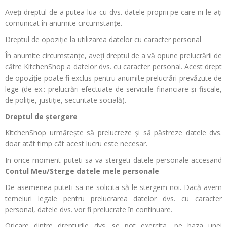
Aveți dreptul de a putea lua cu dvs. datele proprii pe care ni le-ați
comunicat în anumite circumstanțe.
Dreptul de opoziție la utilizarea datelor cu caracter personal
În anumite circumstanțe, aveți dreptul de a vă opune prelucrării de
către KitchenShop a datelor dvs. cu caracter personal. Acest drept
de opoziţie poate fi exclus pentru anumite prelucrări prevăzute de
lege (de ex.: prelucrări efectuate de serviciile financiare şi fiscale,
de poliţie, justiţie, securitate socială).
Dreptul de ștergere
KitchenShop urmărește să prelucreze și să păstreze datele dvs.
doar atât timp cât acest lucru este necesar.
In orice moment puteti sa va stergeti datele personale accesand
Contul Meu/Sterge datele mele personale
De asemenea puteti sa ne solicita să le stergem noi. Dacă avem
temeiuri legale pentru prelucrarea datelor dvs. cu caracter
personal, datele dvs. vor fi prelucrate în continuare.
Oricare dintre drepturile dvs. se pot exercita, pe baza unei