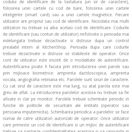
codului de identificare de la tastatura (un sir de caractere),
folosirea unei cartele cu cod de bare, folosirea unei cartele
inteligente (smart card) sau a unei cartele magnetice. Fiecare
utilizator are propriul sau cod de identificare. Niciodata mai multi
utilizatori nu trebuie sa aiba acelasi cod de identificare. Codurile
de identificare (sau conturi de utilizator) nefolosite o perioada mai
indelungata trebuie dezactivate si distruse dupa un control
prealabil intern al KitchenShop. Perioada dupa care codurile
trebuie dezactivate si distruse se stabileste de operator. Orice
cont de utilizator este insotit de o modalitate de autentificare.
Autentificarea poate fi facuta prin introducerea unei parole sau
prin mijloace biometrice: amprenta dactiloscopica, amprenta
vocala, angiografia retiniana etc. Parolele sunt siruri de caractere.
Cu cat sirul de caractere este mai lung, cu atat parola este mai
greu de aflat. La introducerea parolelor acestea nu trebuie sa fie
afisate in clar pe monitor. Parolele trebuie schimbate periodic in
functie de politicile de securitate ale entitatii (operator sau
persoana imputernicita). Schimbarea periodica a parolelor se face
numai de catre utilizatori autorizati de operator. Orice utilizator
care primeste un cod de identificare si un mijloc de autentificare
trebuie sa pastreze confidentialitatea acestora si sa raspunda in