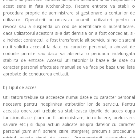
acest sens in fata KitchenShop. Fiecare entitate va stabili o
procedura proprie de administrare si gestionare a conturilor de
utilizator. Operatorii autorizeaza anumiti utilizatori pentru a
revoca sau a suspenda un cod de identificare si autentificare,
daca utilizatorul acestora si-a dat demisia ori a fost concediat, si-
a incheiat contractul, a fost transferat la alt serviciu si noile sarcini
nu ii solicita accesul la date cu caracter personal, a abuzat de
codurile primite sau daca va absenta o perioada indelungata
stabilita de entitate. Accesul utilizatorilor la bazele de date cu
caracter personal efectuate manual se va face pe baza unei liste
aprobate de conducerea entitatii.
b) Tipul de acces
Utilizatorii trebuie sa acceseze numai datele cu caracter personal
necesare pentru indeplinirea atributiilor lor de serviciu. Pentru
aceasta operatorii trebuie sa stabileasca tipurile de acces dupa
functionalitate (cum ar fi: administrare, introducere, prelucrare,
salvare etc.) si dupa actiuni aplicate asupra datelor cu caracter
personal (cum ar fi: scriere, citire, stergere), precum si procedurile
privind aceste tipuri de acces. Programatorii sistemelor de