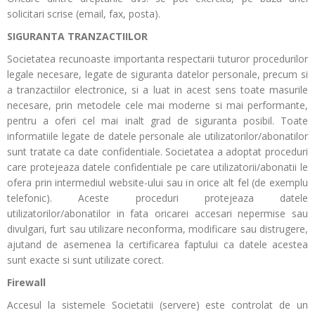
solicitari scrise (email, fax, posta).
SIGURANTA TRANZACTIILOR
Societatea recunoaste importanta respectarii tuturor procedurilor
legale necesare, legate de siguranta datelor personale, precum si
a tranzactiilor electronice, si a luat in acest sens toate masurile
necesare, prin metodele cele mai moderne si mai performante,
pentru a oferi cel mai inalt grad de siguranta posibil. Toate
informatiile legate de datele personale ale utilizatorilor/abonatilor
sunt tratate ca date confidentiale. Societatea a adoptat proceduri
care protejeaza datele confidentiale pe care utilizatorii/abonatii le
ofera prin intermediul website-ului sau in orice alt fel (de exemplu
telefonic). Aceste proceduri protejeaza datele
utilizatorilor/abonatilor in fata oricarei accesari nepermise sau
divulgari, furt sau utilizare neconforma, modificare sau distrugere,
ajutand de asemenea la certificarea faptului ca datele acestea
sunt exacte si sunt utilizate corect.
Firewall
Accesul la sistemele Societatii (servere) este controlat de un