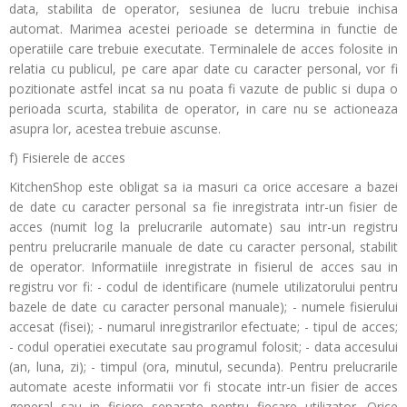
data, stabilita de operator, sesiunea de lucru trebuie inchisa
automat. Marimea acestei perioade se determina in functie de
operatiile care trebuie executate. Terminalele de acces folosite in
relatia cu publicul, pe care apar date cu caracter personal, vor fi
pozitionate astfel incat sa nu poata fi vazute de public si dupa o
perioada scurta, stabilita de operator, in care nu se actioneaza
asupra lor, acestea trebuie ascunse.
f) Fisierele de acces
KitchenShop este obligat sa ia masuri ca orice accesare a bazei
de date cu caracter personal sa fie inregistrata intr-un fisier de
acces (numit log la prelucrarile automate) sau intr-un registru
pentru prelucrarile manuale de date cu caracter personal, stabilit
de operator. Informatiile inregistrate in fisierul de acces sau in
registru vor fi: - codul de identificare (numele utilizatorului pentru
bazele de date cu caracter personal manuale); - numele fisierului
accesat (fisei); - numarul inregistrarilor efectuate; - tipul de acces;
- codul operatiei executate sau programul folosit; - data accesului
(an, luna, zi); - timpul (ora, minutul, secunda). Pentru prelucrarile
automate aceste informatii vor fi stocate intr-un fisier de acces
general sau in fisiere separate pentru fiecare utilizator. Orice