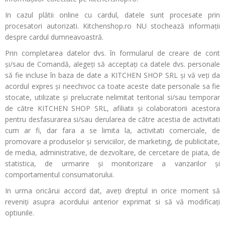
In cazul plătii online cu cardul, datele sunt procesate prin
procesatori autorizati. Kitchenshop.ro NU stochează informații
despre cardul dumneavoastră.
Prin completarea datelor dvs. în formularul de creare de cont
și/sau de Comandă, alegeți să acceptați ca datele dvs. personale
să fie incluse în baza de date a KITCHEN SHOP SRL şi vă veți da
acordul expres şi neechivoc ca toate aceste date personale sa fie
stocate, utilizate şi prelucrate nelimitat teritorial si/sau temporar
de către KITCHEN SHOP SRL, afiliatii şi colaboratorii acestora
pentru desfasurarea si/sau derularea de către acestia de activitati
cum ar fi, dar fara a se limita la, activitati comerciale, de
promovare a produselor şi serviciilor, de marketing, de publicitate,
de media, administrative, de dezvoltare, de cercetare de piata, de
statistica, de urmarire şi monitorizare a vanzarilor şi
comportamentul consumatorului.
In urma oricărui accord dat, aveți dreptul in orice moment să
reveniți asupra acordului anterior exprimat si să vă modificați
optiunile.