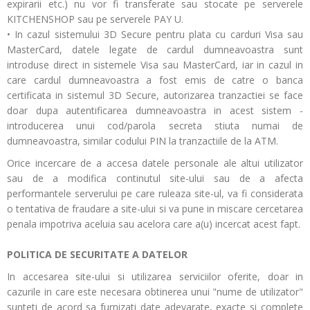
expirarii etc.) nu vor fi transferate sau stocate pe serverele
KITCHENSHOP sau pe serverele PAY U.
• In cazul sistemului 3D Secure pentru plata cu carduri Visa sau
MasterCard, datele legate de cardul dumneavoastra sunt
introduse direct in sistemele Visa sau MasterCard, iar in cazul in
care cardul dumneavoastra a fost emis de catre o banca
certificata in sistemul 3D Secure, autorizarea tranzactiei se face
doar dupa autentificarea dumneavoastra in acest sistem -
introducerea unui cod/parola secreta stiuta numai de
dumneavoastra, similar codului PIN la tranzactiile de la ATM.
Orice incercare de a accesa datele personale ale altui utilizator
sau de a modifica continutul site-ului sau de a afecta
performantele serverului pe care ruleaza site-ul, va fi considerata
o tentativa de fraudare a site-ului si va pune in miscare cercetarea
penala impotriva aceluia sau acelora care a(u) incercat acest fapt.
POLITICA DE SECURITATE A DATELOR
In accesarea site-ului si utilizarea serviciilor oferite, doar in
cazurile in care este necesara obtinerea unui "nume de utilizator"
sunteti de acord sa furnizati date adevarate, exacte si complete