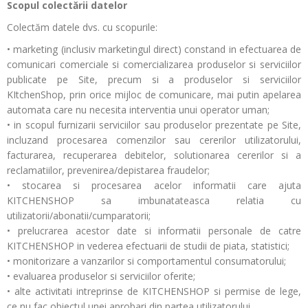
Scopul colectării datelor
Colectăm datele dvs. cu scopurile:
• marketing (inclusiv marketingul direct) constand in efectuarea de
comunicari comerciale si comercializarea produselor si serviciilor
publicate pe Site, precum si a produselor si serviciilor
KItchenShop, prin orice mijloc de comunicare, mai putin apelarea
automata care nu necesita interventia unui operator uman;
• in scopul furnizarii serviciilor sau produselor prezentate pe Site,
incluzand procesarea comenzilor sau cererilor utilizatorului,
facturarea, recuperarea debitelor, solutionarea cererilor si a
reclamatiilor, prevenirea/depistarea fraudelor;
• stocarea si procesarea acelor informatii care ajuta
KITCHENSHOP sa imbunatateasca relatia cu
utilizatorii/abonatii/cumparatorii;
• prelucrarea acestor date si informatii personale de catre
KITCHENSHOP in vederea efectuarii de studii de piata, statistici;
• monitorizare a vanzarilor si comportamentul consumatorului;
• evaluarea produselor si serviciilor oferite;
• alte activitati intreprinse de KITCHENSHOP si permise de lege,
ce nu fac obiectul unei aprobari din partea utilizatorului.