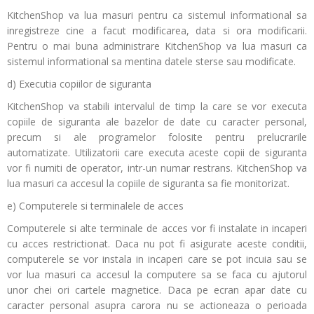
KitchenShop va lua masuri pentru ca sistemul informational sa
inregistreze cine a facut modificarea, data si ora modificarii.
Pentru o mai buna administrare KitchenShop va lua masuri ca
sistemul informational sa mentina datele sterse sau modificate.
d) Executia copiilor de siguranta
KitchenShop va stabili intervalul de timp la care se vor executa
copiile de siguranta ale bazelor de date cu caracter personal,
precum si ale programelor folosite pentru prelucrarile
automatizate. Utilizatorii care executa aceste copii de siguranta
vor fi numiti de operator, intr-un numar restrans. KitchenShop va
lua masuri ca accesul la copiile de siguranta sa fie monitorizat.
e) Computerele si terminalele de acces
Computerele si alte terminale de acces vor fi instalate in incaperi
cu acces restrictionat. Daca nu pot fi asigurate aceste conditii,
computerele se vor instala in incaperi care se pot incuia sau se
vor lua masuri ca accesul la computere sa se faca cu ajutorul
unor chei ori cartele magnetice. Daca pe ecran apar date cu
caracter personal asupra carora nu se actioneaza o perioada