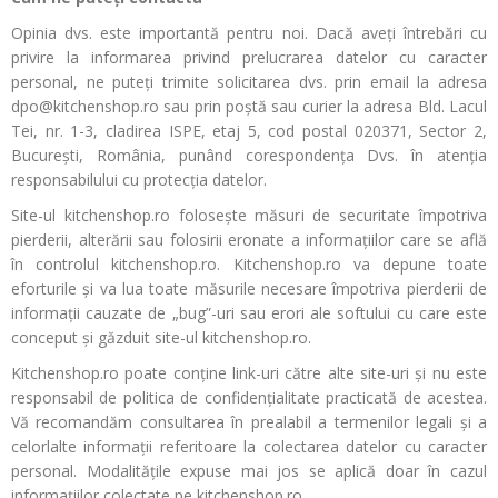
Opinia dvs. este importantă pentru noi. Dacă aveți întrebări cu
privire la informarea privind prelucrarea datelor cu caracter
personal, ne puteți trimite solicitarea dvs. prin email la adresa
dpo@kitchenshop.ro sau prin poștă sau curier la adresa Bld. Lacul
Tei, nr. 1-3, cladirea ISPE, etaj 5, cod postal 020371, Sector 2,
Bucureşti, România, punând corespondența Dvs. în atenția
responsabilului cu protecția datelor.
Site-ul kitchenshop.ro folosește măsuri de securitate împotriva
pierderii, alterării sau folosirii eronate a informațiilor care se află
în controlul kitchenshop.ro. Kitchenshop.ro va depune toate
eforturile și va lua toate măsurile necesare împotriva pierderii de
informații cauzate de „bug”-uri sau erori ale softului cu care este
conceput şi găzduit site-ul kitchenshop.ro.
Kitchenshop.ro poate conține link-uri către alte site-uri și nu este
responsabil de politica de confidențialitate practicată de acestea.
Vă recomandăm consultarea în prealabil a termenilor legali şi a
celorlalte informații referitoare la colectarea datelor cu caracter
personal. Modalitățile expuse mai jos se aplică doar în cazul
informațiilor colectate pe kitchenshop.ro.