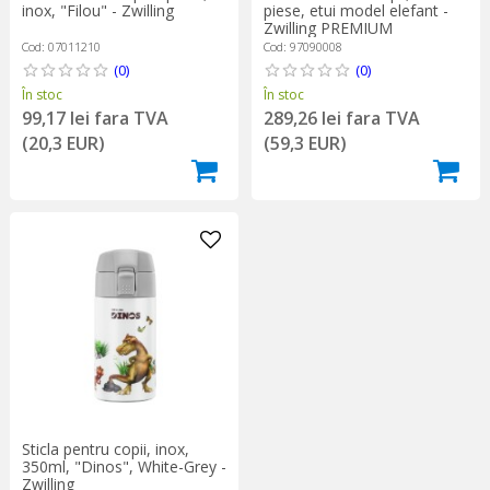
inox, "Filou" - Zwilling
piese, etui model elefant -
Zwilling PREMIUM
Cod: 07011210
Cod: 97090008
(0)
(0)
În stoc
În stoc
99,17 lei fara TVA
289,26 lei fara TVA
(20,3 EUR)
(59,3 EUR)
Sticla pentru copii, inox,
350ml, "Dinos", White-Grey -
Zwilling