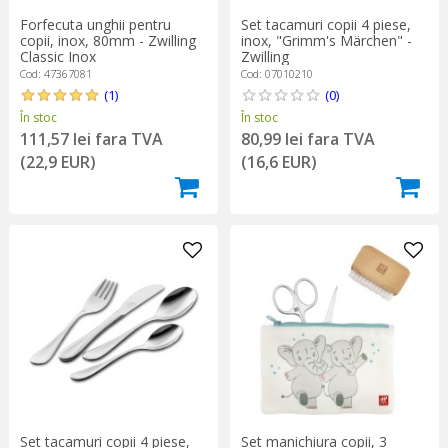
Forfecuta unghii pentru
Set tacamuri copii 4 piese,
copii, inox, 80mm - Zwilling
inox, "Grimm's Märchen" -
Classic Inox
Zwilling
Cod: 47367081
Cod: 07010210
(1)
(0)
În stoc
În stoc
111,57 lei fara TVA
80,99 lei fara TVA
(22,9 EUR)
(16,6 EUR)
Set tacamuri copii 4 piese,
Set manichiura copii, 3