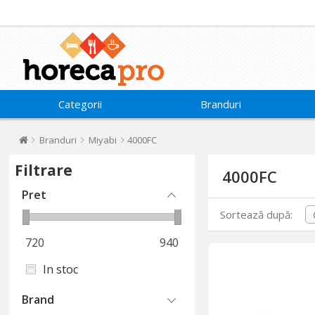
Categorii
Branduri
Branduri
Miyabi
4000FC
Filtrare
4000FC
Pret
Sortează după:
720
940
In stoc
Brand