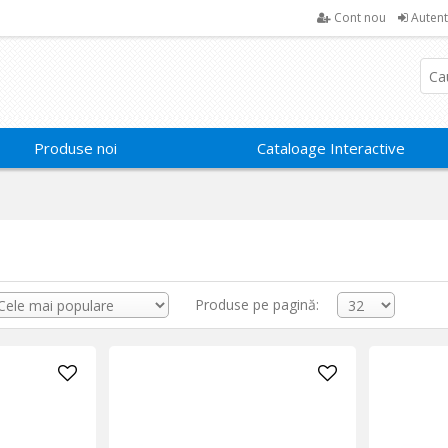
Cont nou
Autent
Produse noi
Cataloage Interactive
Produse pe pagină: