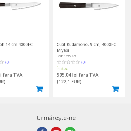
toh 14 cm 4000FC -
Cutit Kudamono, 9 cm, 4000FC -
Miyabi
41
Cod: 33950091
(0)
(0)
În stoc
ei fara TVA
595,04 lei fara TVA
UR)
(122,1 EUR)
Urmărește-ne