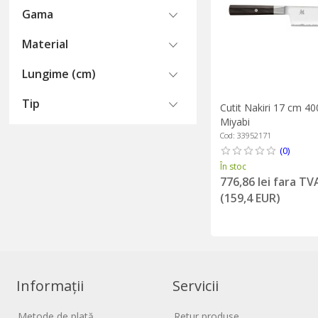
Gama
Material
Lungime (cm)
Tip
Cutit Nakiri 17 cm 40
Miyabi
Cod: 33952171
(0)
În stoc
776,86 lei fara TV
(159,4 EUR)
Informații
Servicii
Metode de plată
Retur produse