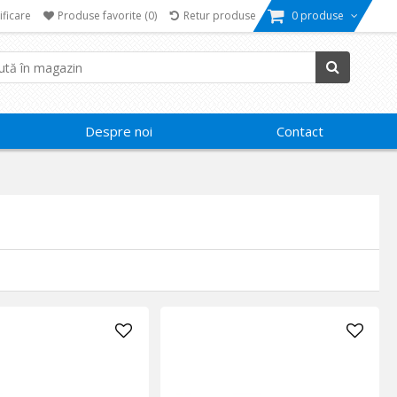
ificare
Produse favorite
(0)
Retur produse
0 produse
Despre noi
Contact