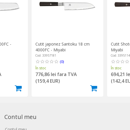
00FC -
Cutit japonez Santoku 18 cm
Cutit Sho
4000FC - Miyabi
Miyabi
Cod: 33957181
Cod: 339511
(0)
În stoc
În stoc
A
776,86 lei fara TVA
694,21 l
(159,4 EUR)
(142,4 E
Contul meu
Contul meu