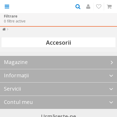
Filtrare
0
filtre active
Accesorii
Magazine
Informații
Servicii
Contul meu
Urmărește-ne