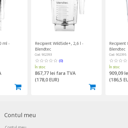
0 ml -
Recipient WildSide+, 2,6 l -
Recipient 
Blendtec
Blendtec
Cod: 902393
Cod: 902395
(0)
În stoc
În stoc
A
867,77 lei fara TVA
909,09 l
(178,0 EUR)
(186,5 E
Contul meu
Contul meu