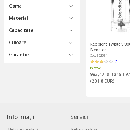
Gama
Material
Capacitate
Culoare
Recipient Twister, 80
Blendtec
Garantie
Cod: 902394
(2)
În stoc
983,47 lei fara TV
(201,8 EUR)
Informații
Servicii
Metode de plată
Retur produse