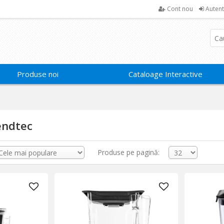
Cont nou
Autent
Produse noi
Cataloage Interactive
endtec
Produse pe pagină: