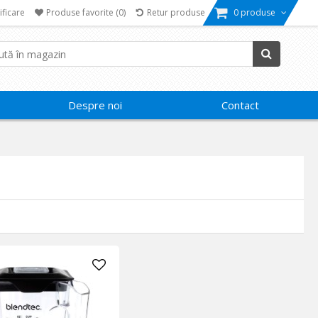
ificare
Produse favorite
(0)
Retur produse
0 produse
Despre noi
Contact