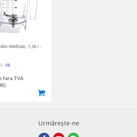
Mini-WildSide, 1,36 l -
(0)
ei fara TVA
UR)
Urmărește-ne