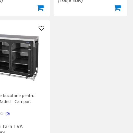
R)
(106,8 EUR)
e bucatarie pentru
Madrid - Campart
(0)
ei fara TVA