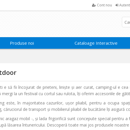
Cont nou
Autent
Produse noi
Cataloage Interactive
utdoor
ti e să fii încojurat de prieteni, liniște și aer curat, camping-ul e ce
că mergi la un festival cu cortul sau rulota, îți oferim accesoriile de gă
ng este, în majoritatea cazurilor, ușor pliabil, pentru a ocupa spa
căruciorul de transport și mobilierul pliabil de bucătărie îți asigură co
mic aragaz mobil -, și lada frigorifică sunt concepute special pentru a 
după lăsarea întunericului. Descoperă toate mai jos produsele noastre 