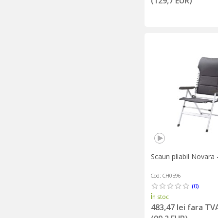
(129,7 EUR)
Scaun pliabil Novara
Cod: CH0596
(0)
În stoc
483,47 lei fara TV