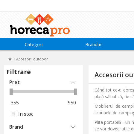
Categorii
Branduri
Accesorii outdoor
Filtrare
Accesorii o
Pret
Când tot ce-ți doreș
plajă sălbatică, fie 
355
950
Mobilierul de campi
scaunele de camping, 
In stoc
Plita portabilă - un 
Brand
se vor dovedi utile 