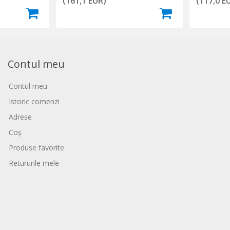
(161,1 EUR)
(117,0 E
Contul meu
Contul meu
Istoric comenzi
Adrese
Coș
Produse favorite
Retururile mele