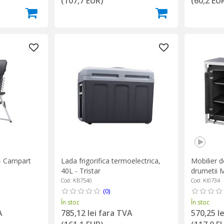
(107,7 EUR)
(60,2 EU
 - Campart
Lada frigorifica termoelectrica,
Mobilier d
40L - Tristar
drumetii 
Cod: KB7540
Cod: KI0734
(0)
În stoc
În stoc
A
785,12 lei fara TVA
570,25 l