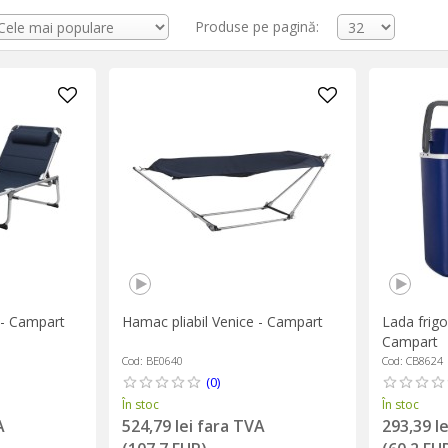
Produse pe pagină:
 - Campart
Hamac pliabil Venice - Campart
Lada frigo
Campart
Cod: BE0640
Cod: CB8624
(0)
În stoc
În stoc
A
524,79 lei fara TVA
293,39 l