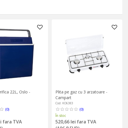
rifica 22L, Oslo -
Plita pe gaz cu 3 arzatoare -
Campart
Cod: KO6383
(0)
(0)
În stoc
ei fara TVA
520,66 lei fara TVA