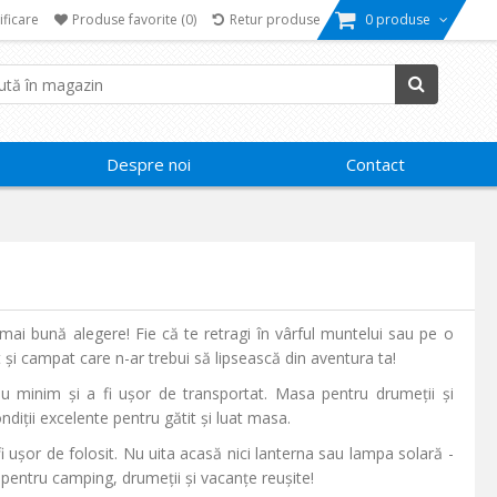
ificare
Produse favorite
(0)
Retur produse
0 produse
Despre noi
Contact
a mai bună alegere! Fie că te retragi în vârful muntelui sau pe o
tit și campat care n-ar trebui să lipsească din aventura ta!
țiu minim și a fi ușor de transportat. Masa pentru drumeții și
ndiții excelente pentru gătit și luat masa.
fi ușor de folosit. Nu uita acasă nici lanterna sau lampa solară -
pentru camping, drumeții și vacanțe reușite!