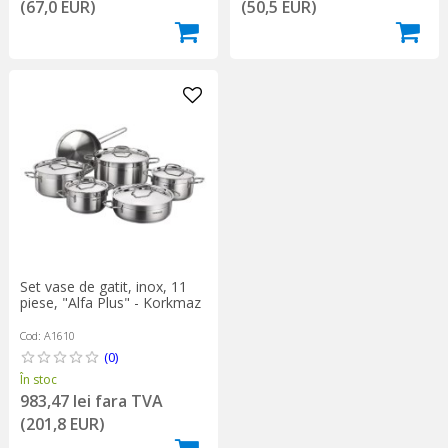
(67,0 EUR)
(50,5 EUR)
Set vase de gatit, inox, 11
piese, "Alfa Plus" - Korkmaz
Cod: A1610
(0)
În stoc
983,47 lei fara TVA
(201,8 EUR)