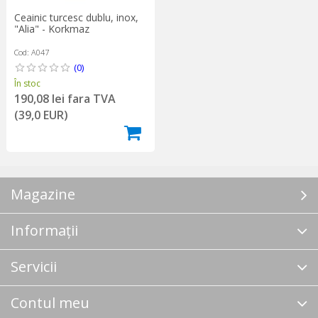
Ceainic turcesc dublu, inox,
"Alia" - Korkmaz
Cod: A047
(0)
În stoc
190,08 lei fara TVA
(39,0 EUR)
Magazine
Informații
Servicii
Contul meu