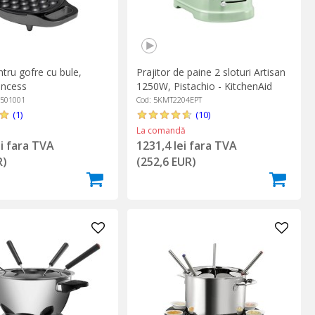
tru gofre cu bule,
Prajitor de paine 2 sloturi Artisan
incess
1250W, Pistachio - KitchenAid
6501001
Cod: 5KMT2204EPT
(1)
(10)
La comandă
ei fara TVA
1231,4 lei fara TVA
R)
(252,6 EUR)