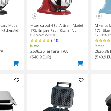
tisan, Model
Mixer cu bol 4.8L, Artisan, Model
Mixer cu b
- KitchenAid
175, Empire Red - KitchenAid
175, Blue 
Cod: 5KSM175PSEER
Cod: 5KSM17
(111)
În stoc
În stoc
VA
2636,36 lei fara TVA
2636,36 
(540,9 EUR)
(540,9 E