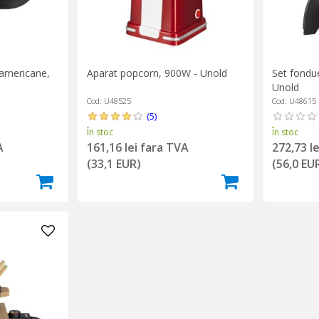
 americane,
Aparat popcorn, 900W - Unold
Set fondue
Unold
Cod: U48525
Cod: U48615
(5)
În stoc
În stoc
A
161,16 lei fara TVA
272,73 l
(33,1 EUR)
(56,0 EU