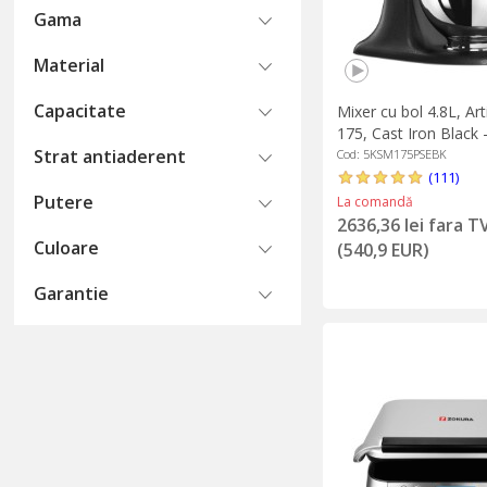
Gama
Material
Capacitate
Mixer cu bol 4.8L, Ar
175, Cast Iron Black 
Strat antiaderent
Cod: 5KSM175PSEBK
(111)
Putere
La comandă
2636,36 lei fara T
Culoare
(540,9 EUR)
Garantie