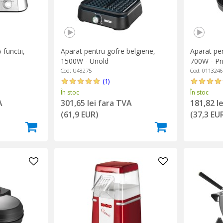
functii,
Aparat pentru gofre belgiene,
Aparat pen
1500W - Unold
700W - Pr
Cod: U48275
Cod: 011324
(1)
În stoc
În stoc
A
301,65 lei fara TVA
181,82 l
(61,9 EUR)
(37,3 EU