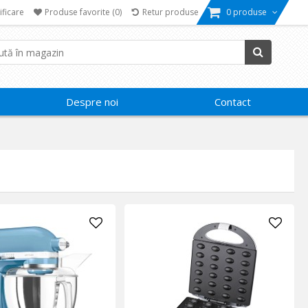
ificare
Produse favorite
(0)
Retur produse
0 produse
Despre noi
Contact