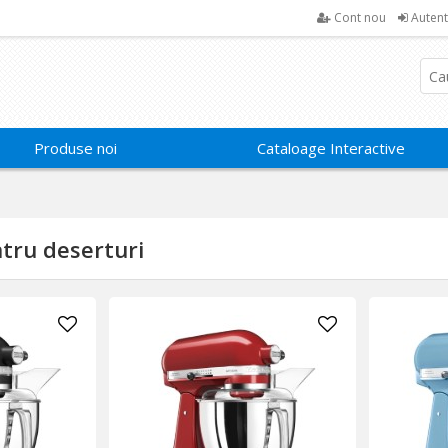
Cont nou
Autent
Produse noi
Cataloage Interactive
tru deserturi