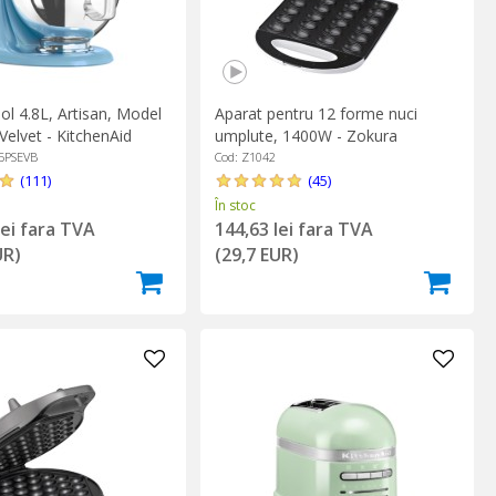
ol 4.8L, Artisan, Model
Aparat pentru 12 forme nuci
Velvet - KitchenAid
umplute, 1400W - Zokura
5PSEVB
Cod: Z1042
(111)
(45)
În stoc
lei fara TVA
144,63 lei fara TVA
UR)
(29,7 EUR)