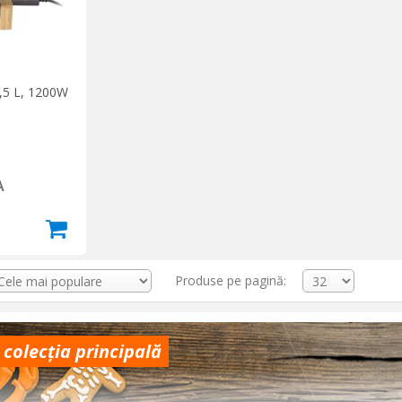
1,5 L, 1200W
A
Produse pe pagină:
 colecția principală