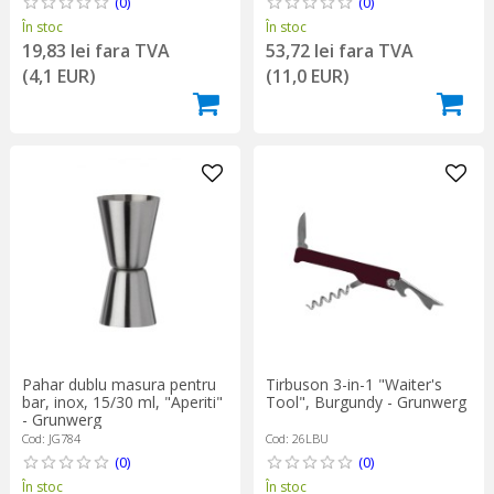
(0)
(0)
În stoc
În stoc
19,83 lei fara TVA
53,72 lei fara TVA
(4,1 EUR)
(11,0 EUR)
Tirbuson 3-in-1 "Waiter's
Pahar dublu masura pentru
Tool", Burgundy - Grunwerg
bar, inox, 15/30 ml, "Aperiti"
- Grunwerg
Cod: 26LBU
Cod: JG784
(0)
(0)
În stoc
În stoc