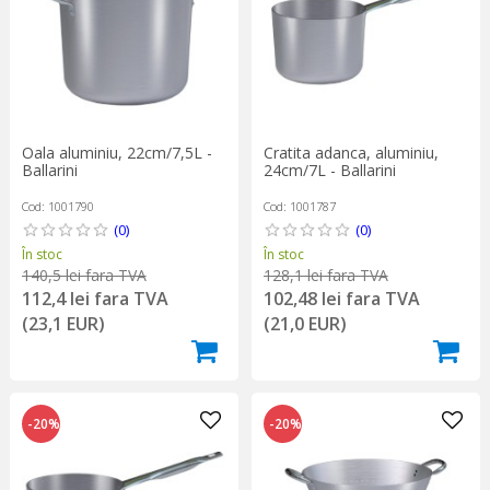
Oala aluminiu, 22cm/7,5L -
Cratita adanca, aluminiu,
Ballarini
24cm/7L - Ballarini
Cod: 1001790
Cod: 1001787
(0)
(0)
În stoc
În stoc
140,5 lei fara TVA
128,1 lei fara TVA
112,4 lei fara TVA
102,48 lei fara TVA
(23,1 EUR)
(21,0 EUR)
-20%
-20%