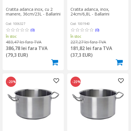
Cratita adanca inox, cu 2
Cratita adanca, inox,
manere, 36cm/23L - Ballarini
24cm/6,8L - Ballarini
Cod: 1006327
Cod: 1001940
(0)
(0)
În stoc
În stoc
483,47 lei fara TVA
227,27 lei fara TVA
386,78 lei fara TVA
181,82 lei fara TVA
(79,3 EUR)
(37,3 EUR)
-20%
-20%