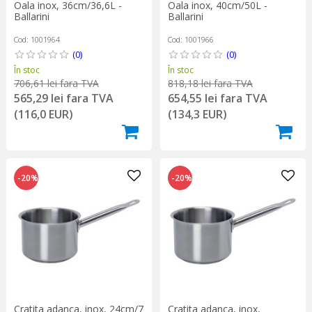
Oala inox, 36cm/36,6L -
Oala inox, 40cm/50L -
Ballarini
Ballarini
Cod: 1001964
Cod: 1001966
(0)
(0)
În stoc
În stoc
706,61 lei fara TVA
818,18 lei fara TVA
565,29 lei fara TVA
654,55 lei fara TVA
(116,0 EUR)
(134,3 EUR)
-20%
-20%
Cratita adanca, inox, 24cm/7
Cratita adanca, inox,