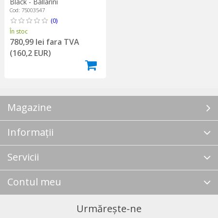
Black - Ballarini
Cod: 75003547
(0)
În stoc
780,99 lei fara TVA
(160,2 EUR)
Magazine
Informații
Servicii
Contul meu
Urmărește-ne