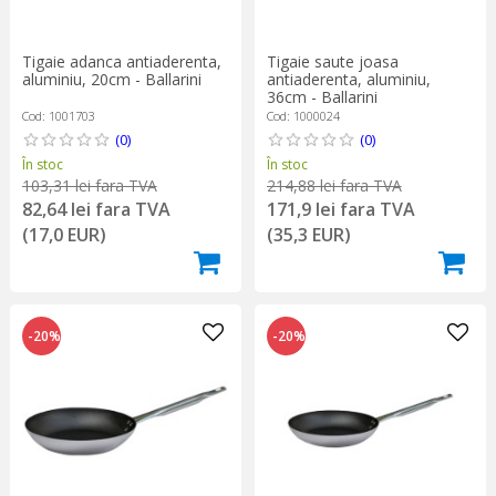
Tigaie adanca antiaderenta,
Tigaie saute joasa
aluminiu, 20cm - Ballarini
antiaderenta, aluminiu,
36cm - Ballarini
Cod: 1001703
Cod: 1000024
(0)
(0)
În stoc
În stoc
103,31 lei fara TVA
214,88 lei fara TVA
82,64 lei fara TVA
171,9 lei fara TVA
(17,0 EUR)
(35,3 EUR)
-20%
-20%