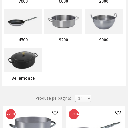
7000
6000
2000
Prin determinare și viziune, compania și-a asigurat un loc de
frunte în cadrul pieței ustensilelor de gătit non-adezive.
4500
9200
9000
Bellamonte
Produse pe pagină:
-20%
-20%