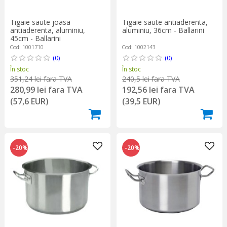
Tigaie saute joasa
Tigaie saute antiaderenta,
antiaderenta, aluminiu,
aluminiu, 36cm - Ballarini
45cm - Ballarini
Cod: 1001710
Cod: 1002143
(0)
(0)
În stoc
În stoc
351,24 lei fara TVA
240,5 lei fara TVA
280,99 lei fara TVA
192,56 lei fara TVA
(57,6 EUR)
(39,5 EUR)
-20%
-20%