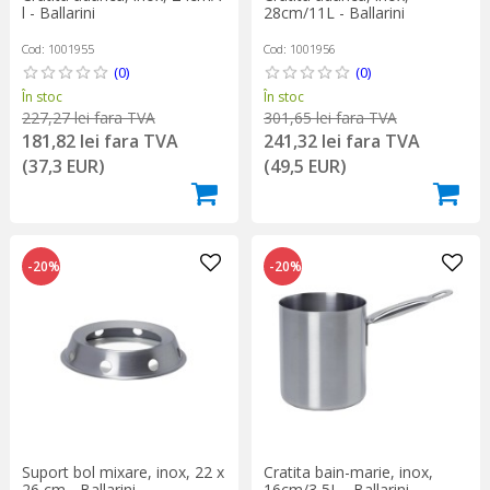
l - Ballarini
28cm/11L - Ballarini
Cod: 1001955
Cod: 1001956
(0)
(0)
În stoc
În stoc
227,27 lei fara TVA
301,65 lei fara TVA
181,82 lei fara TVA
241,32 lei fara TVA
(37,3 EUR)
(49,5 EUR)
-20%
-20%
Suport bol mixare, inox, 22 x
Cratita bain-marie, inox,
26 cm - Ballarini
16cm/3,5L - Ballarini