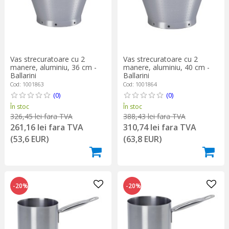
Vas strecuratoare cu 2
Vas strecuratoare cu 2
manere, aluminiu, 36 cm -
manere, aluminiu, 40 cm -
Ballarini
Ballarini
Cod: 1001863
Cod: 1001864
(0)
(0)
În stoc
În stoc
326,45 lei fara TVA
388,43 lei fara TVA
261,16 lei fara TVA
310,74 lei fara TVA
(53,6 EUR)
(63,8 EUR)
-20%
-20%