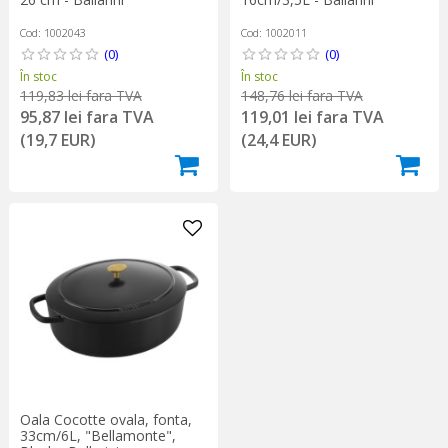
Cod: 1002043
Cod: 1002011
(0)
(0)
În stoc
În stoc
119,83 lei fara TVA
148,76 lei fara TVA
95,87 lei fara TVA
119,01 lei fara TVA
(19,7 EUR)
(24,4 EUR)
Oala Cocotte ovala, fonta,
33cm/6L, "Bellamonte",