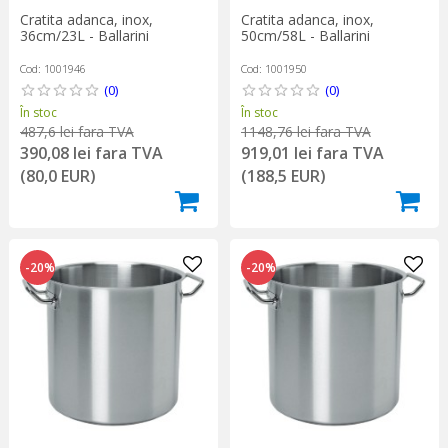
Cratita adanca, inox,
Cratita adanca, inox,
36cm/23L - Ballarini
50cm/58L - Ballarini
Cod: 1001946
Cod: 1001950
(0)
(0)
În stoc
În stoc
487,6 lei fara TVA
1148,76 lei fara TVA
390,08 lei fara TVA
919,01 lei fara TVA
(80,0 EUR)
(188,5 EUR)
-20%
-20%