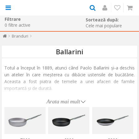
Filtrare
Sortează după:
0
filtre active
Branduri
Ballarini
Totul a început în 1889, atunci când Paolo Ballarini și-a deschis
un atelier în care meșterea cu dibăcie ustensile de bucătărie.
Aceasta a fost piatra de temelie a unei afaceri de familie
importantă și de durată.
Arata mai mult
În secolul 20, Ballarini a făcut față tuturor provocărilor noului
secol prin munca asiduă, dar și prin deschiderea către nou.
Astfel, atunci când a apărut prima tigaie cu teflon, Ballarini a
simțit potențialul imens din spatele acestei inovații și a investit
considerabil în tehnologia necesară producerii acestor tipuri de
tigăi.