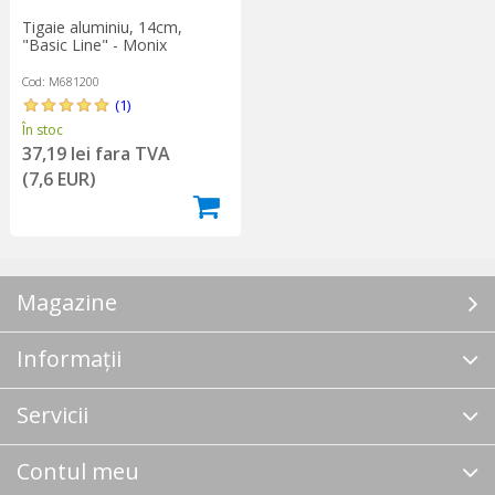
Tigaie aluminiu, 14cm,
"Basic Line" - Monix
Cod: M681200
(1)
În stoc
37,19 lei fara TVA
(7,6 EUR)
Magazine
Informații
Servicii
Contul meu