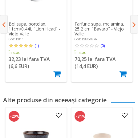
Farfurie supa, melamina,
Bol supa, portelan,
25,2 cm "Bavaro" - Viejo
11cm/0,44L "Lion Head" -
Valle
Viejo Valle
Cod: B885187R
Cod: B811
(0)
(1)
În stoc
În stoc
70,25 lei fara TVA
32,23 lei fara TVA
(14,4 EUR)
(6,6 EUR)
Alte produse din aceeași categorie
-29%
-31%