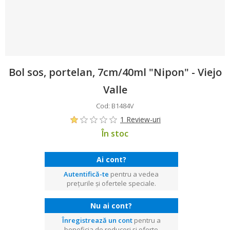
Bol sos, portelan, 7cm/40ml "Nipon" - Viejo
Valle
Cod: B1484V
1 Review-uri
În stoc
Ai cont?
Autentifică-te
pentru a vedea
prețurile și ofertele speciale.
Nu ai cont?
Înregistrează un cont
pentru a
beneficia de reduceri și oferte