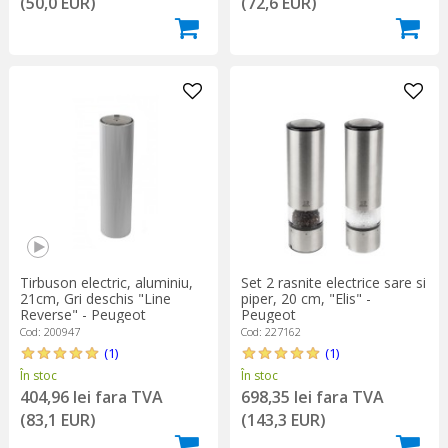
(50,0 EUR)
(72,6 EUR)
Tirbuson electric, aluminiu,
Set 2 rasnite electrice sare si
21cm, Gri deschis "Line
piper, 20 cm, "Elis" -
Reverse" - Peugeot
Peugeot
Cod: 200947
Cod: 227162
(1)
(1)
În stoc
În stoc
404,96 lei fara TVA
698,35 lei fara TVA
(83,1 EUR)
(143,3 EUR)