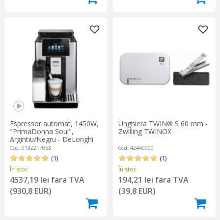
Espressor automat, 1450W,
Unghiera TWIN® S 60 mm -
"PrimaDonna Soul",
Zwilling TWINOX
Argintiu/Negru - DeLonghi
Cod: 0132217053
Cod: 42440000
(1)
(1)
În stoc
În stoc
4537,19 lei fara TVA
194,21 lei fara TVA
(930,8 EUR)
(39,8 EUR)