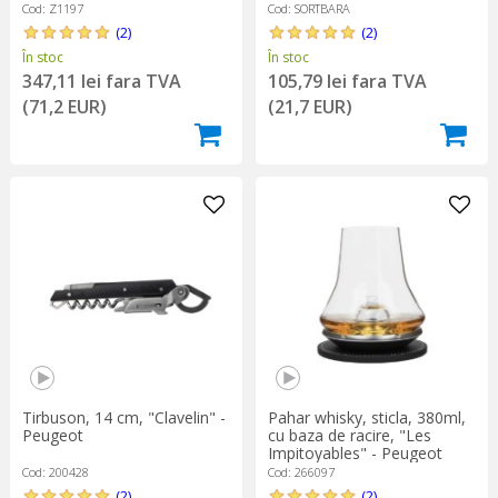
Cod: Z1197
Cod: SORTBARA
(2)
(2)
În stoc
În stoc
347,11 lei fara TVA
105,79 lei fara TVA
(71,2 EUR)
(21,7 EUR)
Tirbuson, 14 cm, "Clavelin" -
Pahar whisky, sticla, 380ml,
Peugeot
cu baza de racire, "Les
Impitoyables" - Peugeot
Cod: 200428
Cod: 266097
(2)
(2)