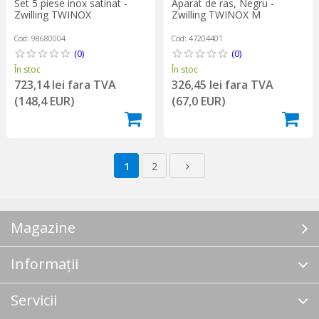
Set 5 piese inox satinat -
Aparat de ras, Negru -
Zwilling TWINOX
Zwilling TWINOX M
Cod: 98680004
Cod: 47204401
(0)
(0)
În stoc
În stoc
723,14 lei fara TVA
326,45 lei fara TVA
(148,4 EUR)
(67,0 EUR)
1
2
Magazine
Informații
Servicii