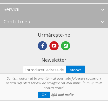
Servicii
Contul meu
Urmărește-ne
Newsletter
Abonare
Suntem datori să te anunţăm că acest site foloseşte cookie-uri
pentru a-ți oferi servicii de navigare cât mai bune. Îţi mulțumim
Copyright © 2026 Horeca - Pentru profesionistii din bucatarie. Toate
pentru acord.
drepturile rezervate.
Află mai multe
Web Solution by
Tronn Software
.
OK