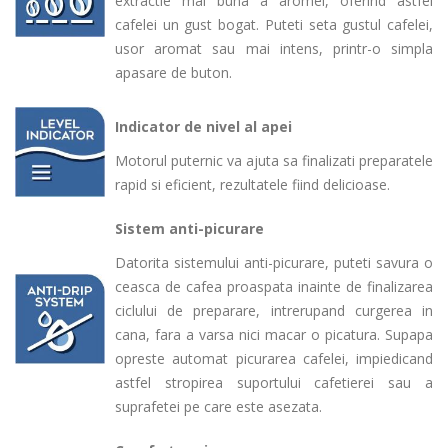
extractie mai buna a aromei, oferind astfel
cafelei un gust bogat. Puteti seta gustul cafelei,
usor aromat sau mai intens, printr-o simpla
apasare de buton
.
Indicator de nivel al apei
Motorul puternic va ajuta sa finalizati preparatele
rapid si eficient, rezultatele fiind delicioase.
Sistem anti-picurare
Datorita sistemului anti-picurare, puteti savura o
ceasca de cafea proaspata inainte de finalizarea
ciclului de preparare, intrerupand curgerea in
cana, fara a varsa nici macar o picatura. Supapa
opreste automat picurarea cafelei, impiedicand
astfel stropirea suportului cafetierei sau a
suprafetei pe care este asezata
.