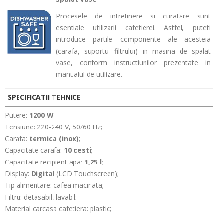
P
rocesele de intretinere si curatare sunt
esentiale utilizarii cafetierei. Astfel, puteti
introduce partile componente ale acesteia
(carafa, suportul filtrului) in masina de spalat
vase, conform instructiunilor prezentate in
manualul de utilizare
.
SPECIFICATII TEHNICE
Putere:
1200 W
;
Tensiune: 220-240 V, 50/60 Hz;
Carafa:
termica (inox)
;
Capacitate carafa:
10 cesti
;
Capacitate recipient apa:
1,25 l
;
Display:
Digital
(LCD Touchscreen);
Tip alimentare: cafea macinata;
Filtru: detasabil, lavabil;
Material carcasa cafetiera: plastic;