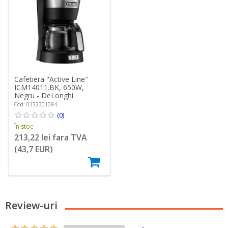
Cafetiera "Active Line"
ICM14011.BK, 650W,
Negru - DeLonghi
Cod: 0132301084
(0)
În stoc
213,22 lei fara TVA
(43,7 EUR)
Review-uri