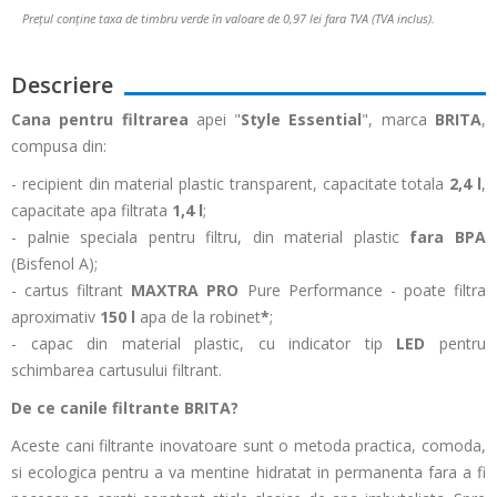
Prețul conține taxa de timbru verde în valoare de 0,97 lei fara TVA (TVA inclus).
Descriere
Cana pentru filtrarea
apei "
Style Essential
", marca
BRITA
,
compusa din:
- recipient din material plastic transparent, capacitate totala
2,4 l
,
capacitate apa filtrata
1,4 l
;
- palnie speciala pentru filtru, din material plastic
fara BPA
(Bisfenol A);
- cartus filtrant
MAXTRA PRO
Pure Performance - poate filtra
aproximativ
150 l
apa de la robinet
*
;
- capac din material plastic, cu indicator tip
LED
pentru
schimbarea cartusului filtrant.
De ce canile filtrante BRITA?
Aceste cani filtrante inovatoare sunt o metoda practica, comoda,
si ecologica pentru a va mentine hidratat in permanenta fara a fi