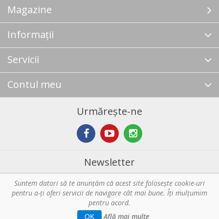
Magazine
Informații
Servicii
Contul meu
Urmărește-ne
Newsletter
Suntem datori să te anunţăm că acest site foloseşte cookie-uri
Abonare
pentru a-ți oferi servicii de navigare cât mai bune. Îţi mulțumim
pentru acord.
Copyright © 2026 Horeca - Pentru profesionistii din bucatarie. Toate
Află mai multe
OK
drepturile rezervate.