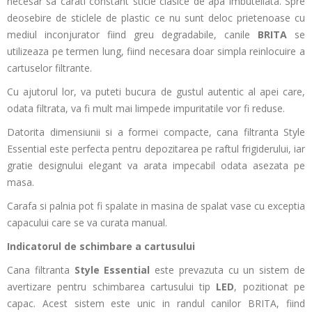
necesar sa carati constant sticle clasice de apa imbuteliata. Spre
deosebire de sticlele de plastic ce nu sunt deloc prietenoase cu
mediul inconjurator fiind greu degradabile, canile
BRITA
se
utilizeaza pe termen lung, fiind necesara doar simpla reinlocuire a
cartuselor filtrante.
Cu ajutorul lor, va puteti bucura de gustul autentic al apei care,
odata filtrata, va fi mult mai limpede impuritatile vor fi reduse.
Datorita dimensiunii si a formei compacte, cana filtranta Style
Essential este perfecta pentru depozitarea pe raftul frigiderului, iar
gratie designului elegant va arata impecabil odata asezata pe
masa.
Carafa si palnia pot fi spalate in masina de spalat vase cu exceptia
capacului care se va curata manual.
Indicatorul de schimbare a cartusului
Cana filtranta
Style
Essential
este prevazuta cu un sistem de
avertizare pentru schimbarea cartusului tip
LED
, pozitionat pe
capac. Acest sistem este unic in randul canilor BRITA, fiind