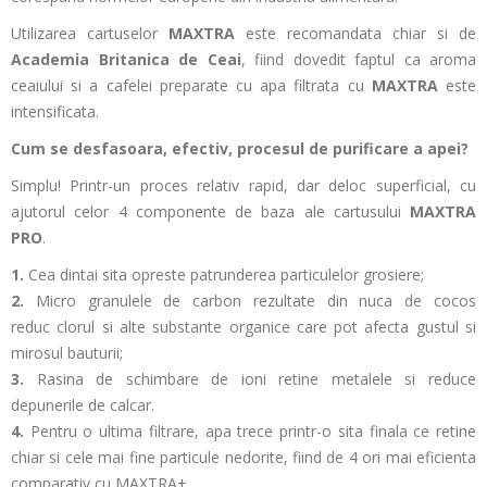
Utilizarea cartuselor
MAXTRA
este recomandata chiar si de
Academia Britanica de Ceai
, fiind dovedit faptul ca aroma
ceaiului si a cafelei preparate cu apa filtrata cu
MAXTRA
este
intensificata.
Cum se desfasoara, efectiv, procesul de purificare a apei?
Simplu! Printr-un proces relativ rapid, dar deloc superficial, cu
ajutorul celor 4 componente de baza ale cartusului
MAXTRA
PRO
.
1.
Cea dintai sita opreste patrunderea
particulelor grosiere;
2.
Micro granulele de carbon rezultate din nuca de cocos
reduc clorul si alte substante organice care pot afecta gustul si
mirosul bauturii;
3.
Rasina de schimbare de ioni retine metalele si reduce
depunerile de calcar.
4.
Pentru o ultima filtrare, apa trece printr-o sita finala ce retine
chiar si cele mai fine particule nedorite, fiind de 4 ori mai eficienta
comparativ cu MAXTRA+.