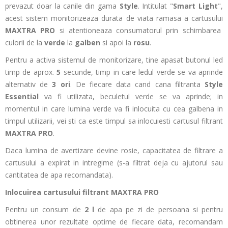
prevazut doar la canile din gama
Style
. Intitulat "
Smart Light
",
acest sistem monitorizeaza durata de viata ramasa a cartusului
MAXTRA PRO
si atentioneaza consumatorul prin schimbarea
culorii de la
verde
la
galben
si
apoi la
rosu
.
Pentru a activa sistemul de monitorizare, tine apasat butonul led
timp de aprox.
5
secunde, timp in care ledul verde se va aprinde
alternativ de
3 ori
. De fiecare data cand cana filtranta
Style
Essential
va fi utilizata, beculetul verde se va aprinde; in
momentul in care lumina verde va fi inlocuita cu cea galbena in
timpul utilizarii, vei sti ca este timpul sa inlocuiesti cartusul filtrant
MAXTRA PRO
.
Daca lumina de avertizare devine rosie, capacitatea de filtrare a
cartusului a expirat in intregime (s-a filtrat deja cu ajutorul sau
cantitatea de apa recomandata).
Inlocuirea cartusului filtrant MAXTRA PRO
Pentru un consum de
2 l
de apa pe zi de persoana si pentru
obtinerea unor rezultate optime de fiecare data, recomandam