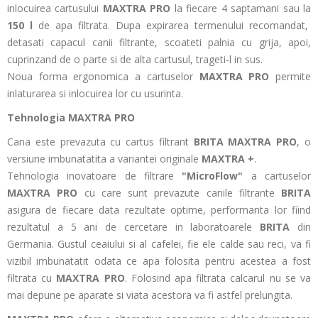
inlocuirea cartusului
MAXTRA PRO
la fiecare 4 saptamani sau la
150 l
de apa filtrata. Dupa expirarea termenului recomandat,
detasati capacul canii filtrante, scoateti palnia cu grija, apoi,
cuprinzand de o parte si de alta cartusul, trageti-l in sus.
Noua forma ergonomica a cartuselor
MAXTRA PRO
permite
inlaturarea si inlocuirea lor cu usurinta.
Tehnologia MAXTRA PRO
Cana este prevazuta cu cartus filtrant
BRITA MAXTRA PRO
, o
versiune imbunatatita a variantei originale
MAXTRA +
.
Tehnologia inovatoare de filtrare
"MicroFlow"
a cartuselor
MAXTRA PRO
cu care sunt prevazute canile filtrante
BRITA
asigura de fiecare data rezultate optime, performanta lor fiind
rezultatul a 5 ani de cercetare in laboratoarele
BRITA
din
Germania. Gustul ceaiului si al cafelei, fie ele calde sau reci, va fi
vizibil imbunatatit odata ce apa folosita pentru acestea a fost
filtrata cu
MAXTRA PRO
. Folosind apa filtrata calcarul nu se va
mai depune pe aparate si viata acestora va fi astfel prelungita.