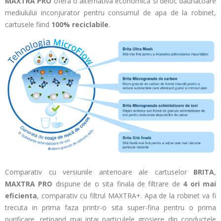
MAXTRA PRO
ofera o alternativa economica si deloc daunatoare
mediulului inconjurator pentru consumul de apa de la robinet,
cartusele fiind
100% reciclabile
.
Comparativ cu versiunile anterioare ale cartuselor
BRITA
,
MAXTRA PRO
dispune de o sita finala de filtrare de
4 ori
mai
eficienta
, comparativ cu filtrul MAXTRA+. Apa de la robinet va fi
trecuta in prima faza printr-o sita super-fina pentru o prima
purificare, retinand mai intai particulele grosiere din conductele