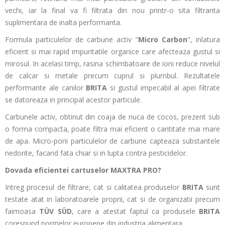
vechi, iar la final va fi filtrata din nou printr-o sita filtranta
suplimentara de inalta performanta.
Formula particulelor de carbune activ "
Micro Carbon
", inlatura
eficient si mai rapid impuritatile organice care afecteaza gustul si
mirosul. In acelasi timp, rasina schimbatoare de ioni reduce nivelul
de calcar si metale precum cuprul si plumbul. Rezultatele
performante ale canilor
BRITA
si gustul impecabil al apei filtrate
se datoreaza in principal acestor particule.
Carbunele activ, obtinut din coaja de nuca de cocos, prezent sub
o forma compacta, poate filtra mai eficient o cantitate mai mare
de apa. Micro-porii particulelor de carbune capteaza substantele
nedorite, facand fata chiar si in lupta contra pesticidelor.
Dovada eficientei cartuselor MAXTRA PRO?
Intreg procesul de filtrare, cat si calitatea produselor
BRITA
sunt
testate atat in laboratoarele proprii, cat si de organizatii precum
faimoasa
TÜV SÜD
, care a atestat faptul ca produsele
BRITA
corespund normelor europene din industria alimentara.