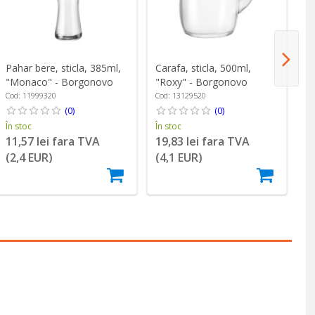
Pahar bere, sticla, 385ml,
Carafa, sticla, 500ml,
Ca
"Monaco" - Borgonovo
"Roxy" - Borgonovo
"
Cod: 11999320
Cod: 13129520
Co
(0)
(0)
În stoc
În stoc
În
11,57 lei fara TVA
19,83 lei fara TVA
1
(2,4 EUR)
(4,1 EUR)
(