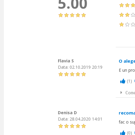
5.00
Flavia S
O aleg
Data:
02.10.2019 20:19
E un pro
(
1
)
Com
Denisa D
recom
Data:
28.04.2020 14:01
fac o su
(
0
)