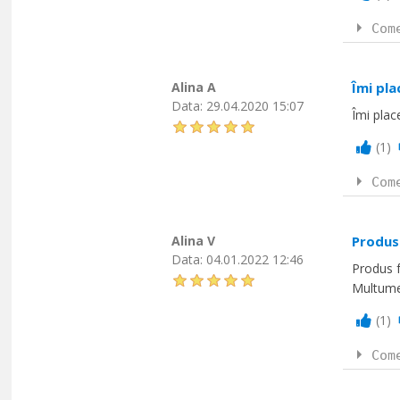
Com
Alina A
Îmi pla
Data:
29.04.2020 15:07
Îmi plac
(
1
)
Com
Alina V
Produs 
Data:
04.01.2022 12:46
Produs f
Multume
(
1
)
Com