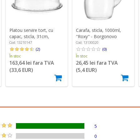
Platou servire tort, cu
Carafa, sticla, 1000ml,
capac, sticla, 31cm,
"Roxy" - Borgonovo
"Palladio" - Borgonovo
Cod: 13210147
Cod: 13130020
(2)
(0)
În stoc
În stoc
163,64 lei fara TVA
26,45 lei fara TVA
(33,6 EUR)
(5,4 EUR)
5
0