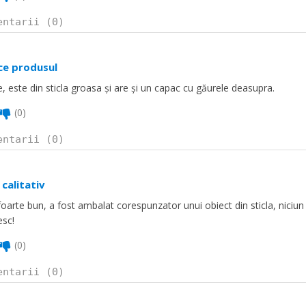
entarii (0)
ce produsul
e, este din sticla groasa și are și un capac cu găurele deasupra.
(
0
)
entarii (0)
calitativ
oarte bun, a fost ambalat corespunzator unui obiect din sticla, niciun
sc!
(
0
)
entarii (0)