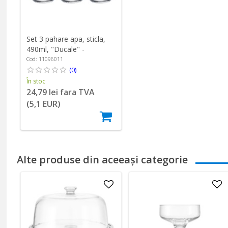
Set 3 pahare apa, sticla,
490ml, "Ducale" -
Borgonovo
Cod: 11096011
(0)
În stoc
24,79 lei fara TVA
(5,1 EUR)
Alte produse din aceeași categorie