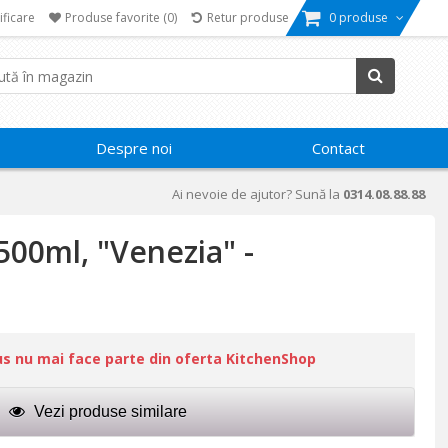
ificare
Produse favorite
(0)
Retur produse
0 produse
Despre noi
Contact
Ai nevoie de ajutor? Sună la
0314.08.88.88
1500ml, "Venezia" -
us nu mai face parte din oferta KitchenShop
Vezi produse similare