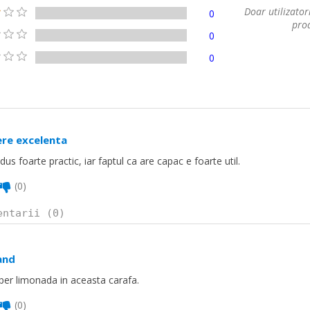
Doar utilizatori
0
prod
0
0
ere excelenta
dus foarte practic, iar faptul ca are capac e foarte util.
(
0
)
entarii (0)
and
per limonada in aceasta carafa.
(
0
)