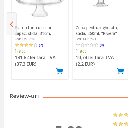
Platou tort cu picior si
Cupa pentru inghetata,
o
capac, sticla, 31cm,
sticla, 260ml, "Riviera" -
"Palladio" - Borgonovo
Borgonovo
Cod: 13504542
Cod: 14082521
(2)
(0)
În stoc
În stoc
181,82 lei fara TVA
10,74 lei fara TVA
(37,3 EUR)
(2,2 EUR)
Review-uri