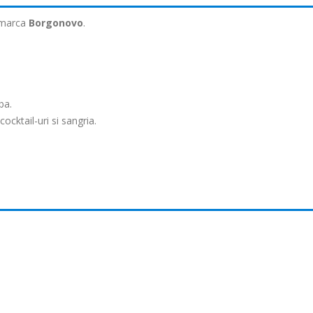
 marca
Borgonovo
.
ba.
cocktail-uri si sangria.