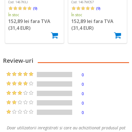
Easy Life
Cod: 1467KILI
Cod: 1467MOS7
(9)
(9)
În stoc
În stoc
152,89 lei fara TVA
152,89 lei fara TVA
(31,4 EUR)
(31,4 EUR)
Review-uri
0
0
0
0
0
Doar utilizatorii inregistrati si care au achizitionat produsul pot