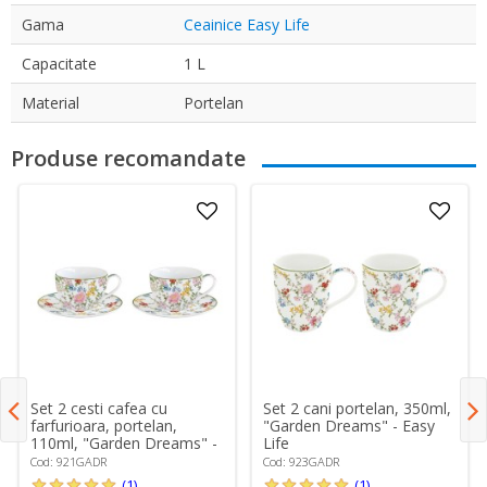
Gama
Ceainice Easy Life
Capacitate
1 L
Material
Portelan
Produse recomandate
Set 2 cesti cafea cu
Set 2 cani portelan, 350ml,
farfurioara, portelan,
"Garden Dreams" - Easy
110ml, "Garden Dreams" -
Life
Easy Life
Cod: 921GADR
Cod: 923GADR
(1)
(1)