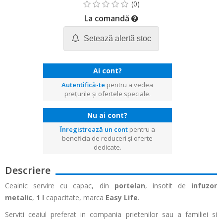
La comandă
Setează alertă stoc
Ai cont?
Autentifică-te
pentru a vedea
prețurile și ofertele speciale.
Nu ai cont?
Înregistrează un cont
pentru a
beneficia de reduceri și oferte
dedicate.
Descriere
Ceainic servire cu capac, din
portelan
,
insotit de
infuzor
metalic
,
1 l
capacitate, marca
Easy Life
.
Serviti ceaiul preferat in compania prietenilor sau a familiei si