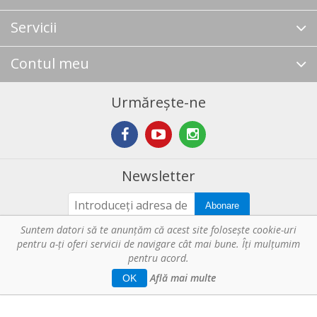
Servicii
Contul meu
Urmărește-ne
Newsletter
Abonare
Suntem datori să te anunţăm că acest site foloseşte cookie-uri
pentru a-ți oferi servicii de navigare cât mai bune. Îţi mulțumim
Copyright © 2026 Horeca - Pentru profesionistii din bucatarie. Toate
pentru acord.
drepturile rezervate.
Află mai multe
Web Solution by
Tronn Software
.
OK