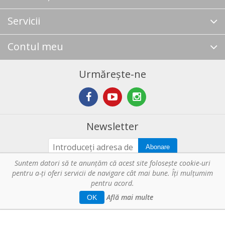
Servicii
Contul meu
Urmărește-ne
Newsletter
Abonare
Suntem datori să te anunţăm că acest site foloseşte cookie-uri
pentru a-ți oferi servicii de navigare cât mai bune. Îţi mulțumim
Copyright © 2026 Horeca - Pentru profesionistii din bucatarie. Toate
pentru acord.
drepturile rezervate.
Află mai multe
OK
Web Solution by
Tronn Software
.