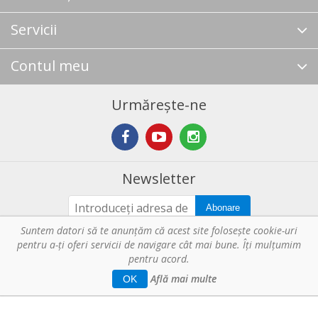
Servicii
Contul meu
Urmărește-ne
Newsletter
Abonare
Suntem datori să te anunţăm că acest site foloseşte cookie-uri
pentru a-ți oferi servicii de navigare cât mai bune. Îţi mulțumim
Copyright © 2026 Horeca - Pentru profesionistii din bucatarie. Toate
pentru acord.
drepturile rezervate.
Află mai multe
OK
Web Solution by
Tronn Software
.