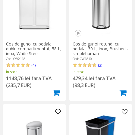
Cos de gunoi cu pedala,
Cos de gunoi rotund, cu
dublu compartimentat, 58 L,
pedala, 30 L, inox, Brushed -
inox, White Steel -
simplehuman
simplehuman
Cod: CW2118
Cod: CW1810
(4)
(3)
În stoc
În stoc
1148,76 lei fara TVA
479,34 lei fara TVA
(235,7 EUR)
(98,3 EUR)