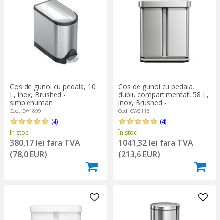
Cos de gunoi cu pedala, 10
Cos de gunoi cu pedala,
L, inox, Brushed -
dublu compartimentat, 58 L,
simplehuman
inox, Brushed -
simplehuman
Cod: CW1899
Cod: CW2116
(4)
(4)
În stoc
În stoc
380,17 lei fara TVA
1041,32 lei fara TVA
(78,0 EUR)
(213,6 EUR)