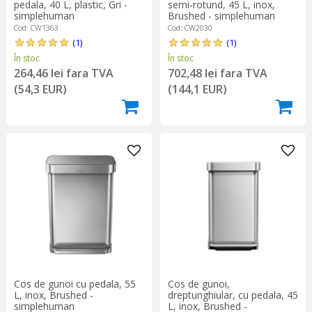
pedala, 40 L, plastic, Gri -
semi-rotund, 45 L, inox,
simplehuman
Brushed - simplehuman
Cod: CW1363
Cod: CW2030
(1)
(1)
În stoc
În stoc
264,46 lei fara TVA
702,48 lei fara TVA
(54,3 EUR)
(144,1 EUR)
Cos de gunoi cu pedala, 55
Cos de gunoi,
L, inox, Brushed -
dreptunghiular, cu pedala, 45
simplehuman
L, inox, Brushed -