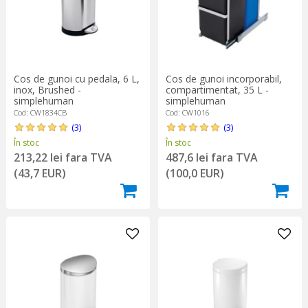
Cos de gunoi cu pedala, 6 L,
Cos de gunoi incorporabil,
inox, Brushed -
compartimentat, 35 L -
simplehuman
simplehuman
Cod: CW1834CB
Cod: CW1016
(3)
(3)
În stoc
În stoc
213,22 lei fara TVA
487,6 lei fara TVA
(43,7 EUR)
(100,0 EUR)