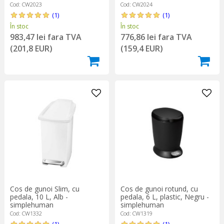
simplehuman
Cod: CW2023
Cod: CW2024
(1)
(1)
În stoc
În stoc
983,47 lei fara TVA
776,86 lei fara TVA
(201,8 EUR)
(159,4 EUR)
Cos de gunoi Slim, cu
Cos de gunoi rotund, cu
pedala, 10 L, Alb -
pedala, 6 L, plastic, Negru -
simplehuman
simplehuman
Cod: CW1332
Cod: CW1319
(1)
(1)