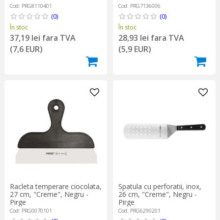
Cod: PRG8110401
Cod: PRG7136006
(0)
(0)
În stoc
În stoc
37,19 lei fara TVA
28,93 lei fara TVA
(7,6 EUR)
(5,9 EUR)
Racleta temperare ciocolata,
Spatula cu perforatii, inox,
27 cm, "Creme", Negru -
26 cm, "Creme", Negru -
Pirge
Pirge
Cod: PRG0070101
Cod: PRG6290201