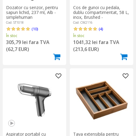
Dozator cu senzor, pentru
Cos de gunoi cu pedala,
sapun lichid, 237 ml, Alb -
dublu compartimentat, 58 L,
simplehuman
inox, Brushed -
simplehuman
Cod: ST1018
Cod: CW2116
(10)
(4)
În stoc
În stoc
305,79 lei fara TVA
1041,32 lei fara TVA
(62,7 EUR)
(213,6 EUR)
Aspirator portabil cu
Tava extensibila pentru