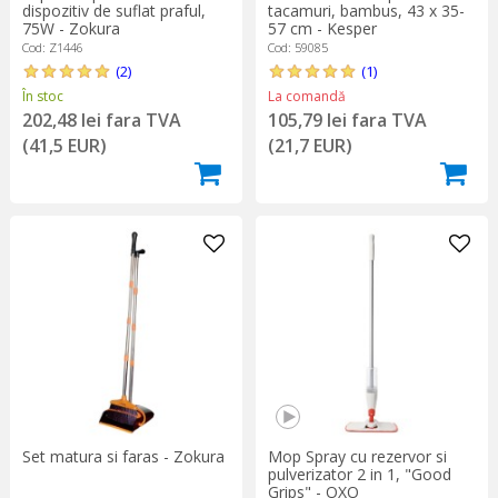
dispozitiv de suflat praful,
tacamuri, bambus, 43 x 35-
75W - Zokura
57 cm - Kesper
Cod: Z1446
Cod: 59085
(2)
(1)
În stoc
La comandă
202,48 lei fara TVA
105,79 lei fara TVA
(41,5 EUR)
(21,7 EUR)
Set matura si faras - Zokura
Mop Spray cu rezervor si
pulverizator 2 in 1, "Good
Grips" - OXO