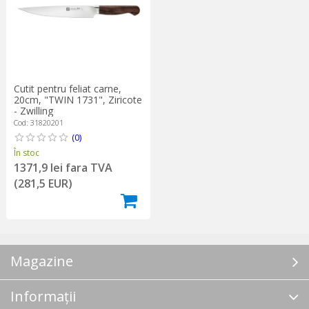
Cutit pentru feliat carne,
20cm, "TWIN 1731", Ziricote
- Zwilling
Cod: 31820201
(0)
În stoc
1371,9 lei fara TVA
(281,5 EUR)
Magazine
Informații