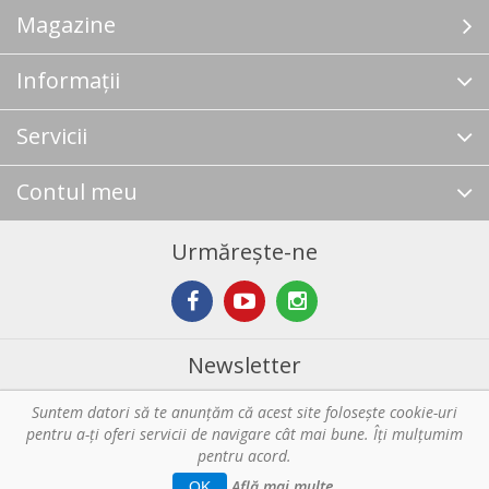
Magazine
Informații
Servicii
Contul meu
Urmărește-ne
Newsletter
Suntem datori să te anunţăm că acest site foloseşte cookie-uri
Abonare
pentru a-ți oferi servicii de navigare cât mai bune. Îţi mulțumim
pentru acord.
Copyright © 2026 Horeca - Pentru profesionistii din bucatarie. Toate
Află mai multe
OK