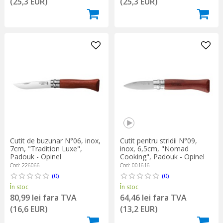
(25,3 EUR)
(25,3 EUR)
Cutit de buzunar N°06, inox,
Cutit pentru stridii N°09,
7cm, "Tradition Luxe",
inox, 6,5cm, "Nomad
Padouk - Opinel
Cooking", Padouk - Opinel
Cod: 226066
Cod: 001616
(0)
(0)
În stoc
În stoc
80,99 lei fara TVA
64,46 lei fara TVA
(16,6 EUR)
(13,2 EUR)