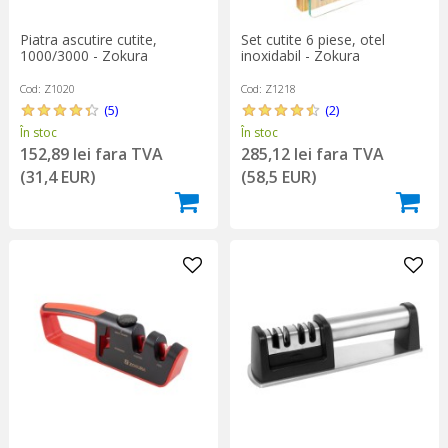
Piatra ascutire cutite,
Set cutite 6 piese, otel
1000/3000 - Zokura
inoxidabil - Zokura
Cod: Z1020
Cod: Z1218
(5)
(2)
În stoc
În stoc
152,89 lei fara TVA
285,12 lei fara TVA
(31,4 EUR)
(58,5 EUR)