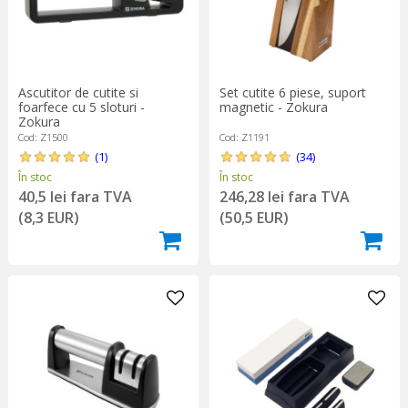
Ascutitor de cutite si
Set cutite 6 piese, suport
foarfece cu 5 sloturi -
magnetic - Zokura
Zokura
Cod: Z1500
Cod: Z1191
(1)
(34)
În stoc
În stoc
40,5 lei fara TVA
246,28 lei fara TVA
(8,3 EUR)
(50,5 EUR)