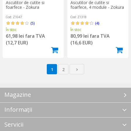
Ascutitor de cutite si
Ascutitor de cutite si
foarfece - Zokura
foarfece, 4 module - Zokura
Cod: Z1047
Cod: Z1318
(5)
(4)
În stoc
În stoc
61,98 lei fara TVA
80,99 lei fara TVA
(12,7 EUR)
(16,6 EUR)
1
2
Magazine
Informații
Servicii