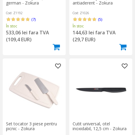
german - Zokura
antiaderent - Zokura
Cod: Z1192
Cod: Z1026
(7)
(5)
În stoc
În stoc
533,06 lei fara TVA
144,63 lei fara TVA
(109,4 EUR)
(29,7 EUR)
Set tocator 3 piese pentru
Cutit universal, otel
picnic - Zokura
inoxidabil, 12,5 cm - Zokura