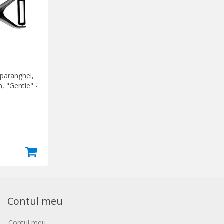
sparanghel,
, "Gentle" -
Contul meu
Contul meu