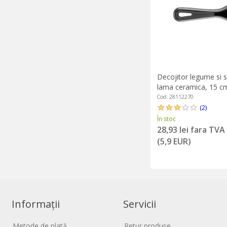
Decojitor legume si 
lama ceramica, 15 cm
Westmark
Cod: 28112270
(2)
În stoc
28,93 lei fara TVA
(5,9 EUR)
Informații
Servicii
Metode de plată
Retur produse