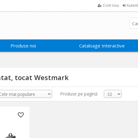
Cont nou
Autent
Produse noi
Cataloage Interactive
ratat, tocat Westmark
Produse pe pagină: