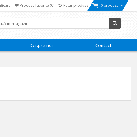
ificare
Produse favorite
(0)
Retur produse
0 produse
Despre noi
Contact