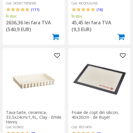
Cod: 5KSM175PSEMS
Cod: MCDOUGHSS
(111)
(16)
În stoc
În stoc
2636,36 lei fara TVA
45,45 lei fara TVA
(540,9 EUR)
(9,3 EUR)
Tava tarte, ceramica,
Foaie de copt din silicon,
33,5x24cm/1,9L, Clay - Emile
40x30cm - de Buyer
Henry
Cod: 603802
Cod: 493140N