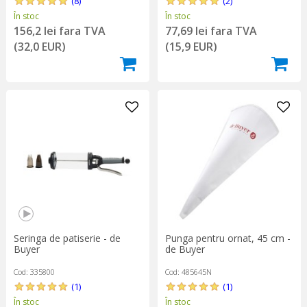
(8)
(2)
În stoc
În stoc
156,2 lei fara TVA
77,69 lei fara TVA
(32,0 EUR)
(15,9 EUR)
Punga pentru ornat, 45 cm -
Seringa de patiserie - de
de Buyer
Buyer
Cod: 485645N
Cod: 335800
(1)
(1)
În stoc
În stoc