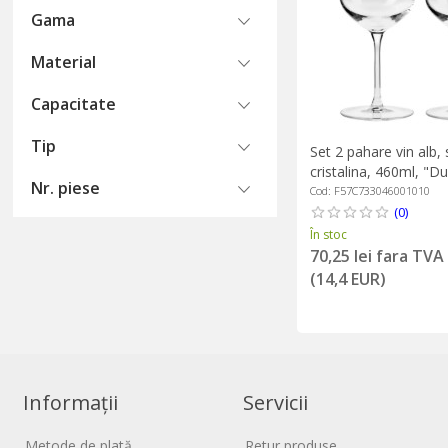
Gama
Material
Capacitate
Tip
Set 2 pahare vin alb, s
cristalina, 460ml, "D
Nr. piese
Cod: F57C733046001010
(0)
În stoc
70,25 lei fara TVA
(14,4 EUR)
Informații
Servicii
Metode de plată
Retur produse