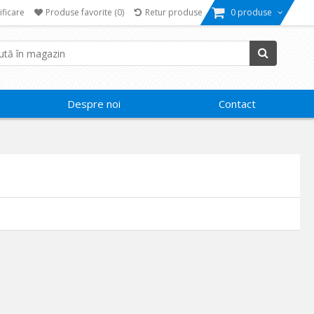
ificare
Produse favorite
(0)
Retur produse
0 produse
Despre noi
Contact