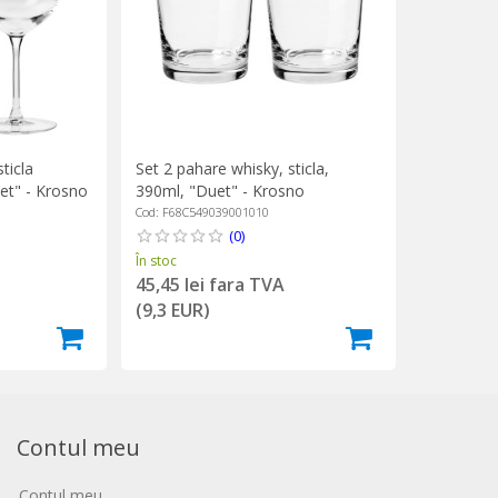
ticla
Set 2 pahare whisky, sticla,
uet" - Krosno
390ml, "Duet" - Krosno
Cod: F68C549039001010
(0)
În stoc
45,45 lei fara TVA
(9,3 EUR)
Contul meu
Contul meu