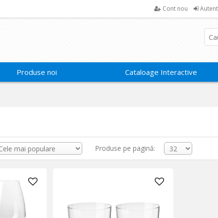
Cont nou
Autent
Produse noi
Cataloage Interactive
Produse pe pagină: