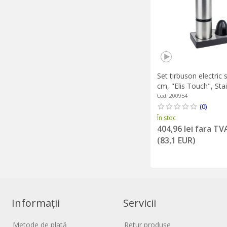
Set tirbuson electric s
cm, "Elis Touch", Stai
Peugeot
Cod: 200954
(0)
În stoc
404,96 lei fara TV
(83,1 EUR)
Informații
Servicii
Metode de plată
Retur produse