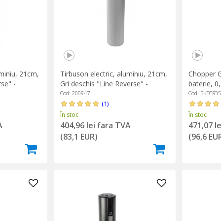
uminiu, 21cm,
Tirbuson electric, aluminiu, 21cm,
Chopper G
rse" -
Gri deschis "Line Reverse" -
baterie, 0
Peugeot
KitchenAi
Cod: 200947
Cod: 5KTCR3
(1)
În stoc
În stoc
A
404,96 lei fara TVA
471,07 l
(83,1 EUR)
(96,6 EU