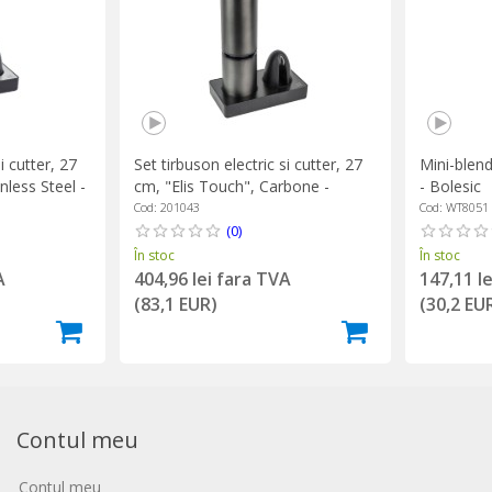
i cutter, 27
Set tirbuson electric si cutter, 27
Mini-blend
nless Steel -
cm, "Elis Touch", Carbone -
- Bolesic
Peugeot
Cod: 201043
Cod: WT8051
(0)
În stoc
În stoc
A
404,96 lei fara TVA
147,11 l
(83,1 EUR)
(30,2 EU
Contul meu
Contul meu