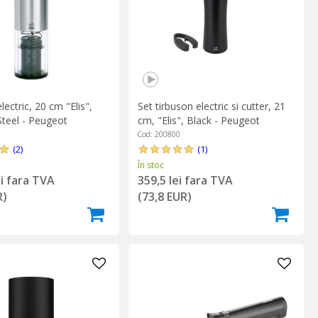
lectric, 20 cm "Elis",
Set tirbuson electric si cutter, 21
Steel - Peugeot
cm, "Elis", Black - Peugeot
Cod: 200800
(2)
(1)
În stoc
ei fara TVA
359,5 lei fara TVA
R)
(73,8 EUR)