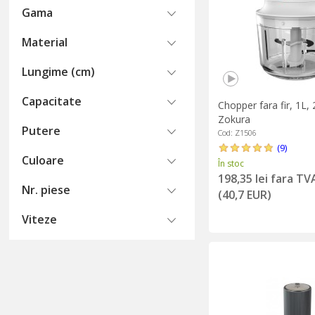
Gama
Material
Lungime (cm)
Capacitate
Chopper fara fir, 1L,
Zokura
Putere
Cod: Z1506
(9)
Culoare
În stoc
198,35 lei fara TV
Nr. piese
(40,7 EUR)
Viteze