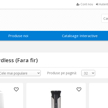
Cont nou
Autent
Produse noi
Cataloage Interactive
dless (Fara fir)
Produse pe pagină: