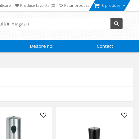
ificare
Produse favorite
(0)
Retur produse
0 produse
Despre noi
Contact