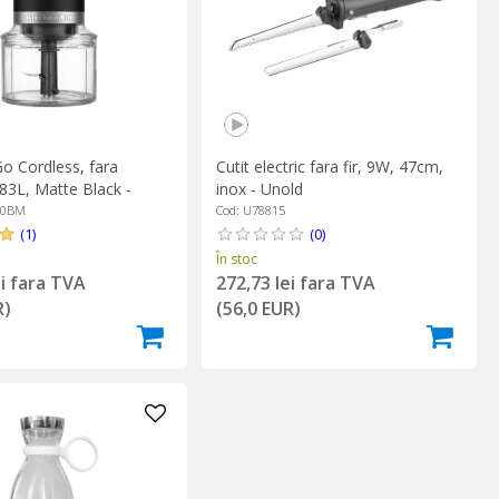
o Cordless, fara
Cutit electric fara fir, 9W, 47cm,
,83L, Matte Black -
inox - Unold
d
50BM
Cod: U78815
(1)
(0)
În stoc
ei fara TVA
272,73 lei fara TVA
R)
(56,0 EUR)