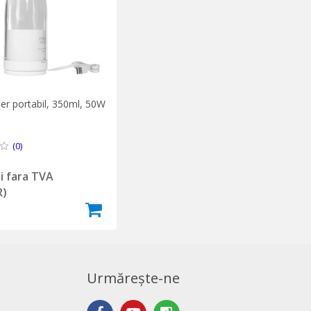
er portabil, 350ml, 50W
(0)
ei fara TVA
R)
Urmărește-ne