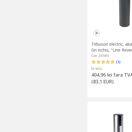
Tirbuson electric, al
Gri inchis, "Line Reve
Peugeot
Cod: 200985
(1)
În stoc
404,96 lei fara TV
(83,1 EUR)