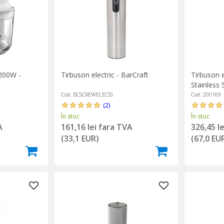
 200W -
Tirbuson electric - BarCraft
Tirbuson e
Stainless 
Cod: BCSCREWELECSS
Cod: 200169
(2)
În stoc
În stoc
A
161,16 lei fara TVA
326,45 l
(33,1 EUR)
(67,0 EU