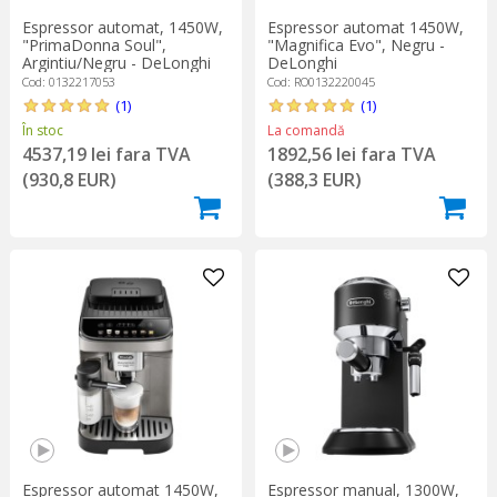
Espressor automat, 1450W,
Espressor automat 1450W,
"PrimaDonna Soul",
"Magnifica Evo", Negru -
Argintiu/Negru - DeLonghi
DeLonghi
Cod: 0132217053
Cod: RO0132220045
(1)
(1)
În stoc
La comandă
4537,19 lei fara TVA
1892,56 lei fara TVA
(930,8 EUR)
(388,3 EUR)
Espressor automat 1450W,
Espressor manual, 1300W,