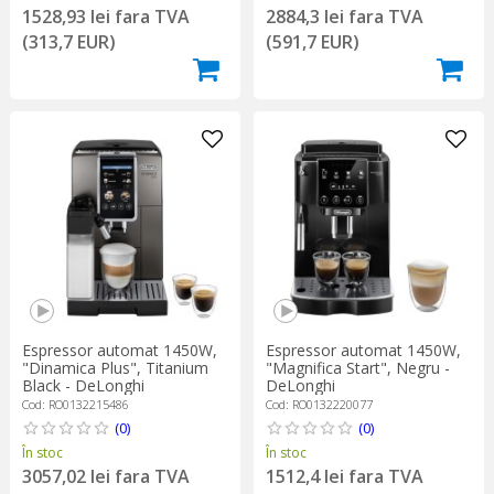
1528,93 lei fara TVA
2884,3 lei fara TVA
(313,7 EUR)
(591,7 EUR)
Espressor automat 1450W,
Espressor automat 1450W,
"Dinamica Plus", Titanium
"Magnifica Start", Negru -
Black - DeLonghi
DeLonghi
Cod: RO0132215486
Cod: RO0132220077
(0)
(0)
În stoc
În stoc
3057,02 lei fara TVA
1512,4 lei fara TVA