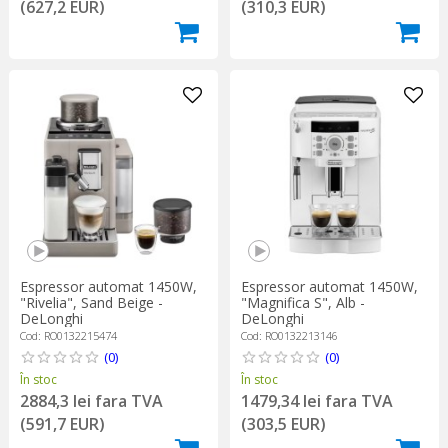
(627,2 EUR)
(310,3 EUR)
Espressor automat 1450W,
Espressor automat 1450W,
"Rivelia", Sand Beige -
"Magnifica S", Alb -
DeLonghi
DeLonghi
Cod: RO0132215474
Cod: RO0132213146
(0)
(0)
În stoc
În stoc
2884,3 lei fara TVA
1479,34 lei fara TVA
(591,7 EUR)
(303,5 EUR)