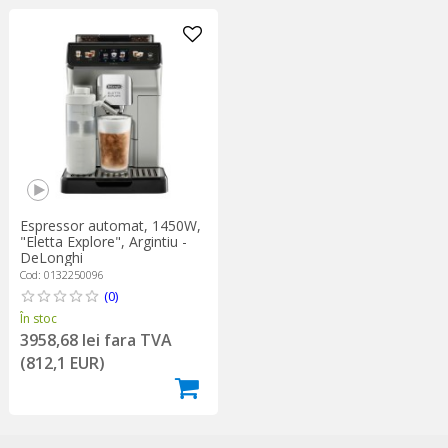
Espressor automat, 1450W,
"Eletta Explore", Argintiu -
DeLonghi
Cod: 0132250096
(0)
În stoc
3958,68 lei fara TVA
(812,1 EUR)