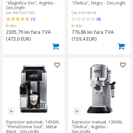
"Magnifica Evo", Argintiu -
"Dedica", Negru - DeLonghi
DeLonghi
Cod: RO0132217163
Cod: 0132106140
(1)
(0)
În stoc
În stoc
2305,79 lei fara TVA
776,86 lei fara TVA
(473,0 EUR)
(159,4 EUR)
Espressor automat, 1450W,
Espressor manual, 1300W,
"PrimaDonna Soul", Metal
"Dedica", Argintiu -
Black - DeLonghi
DeLonghi