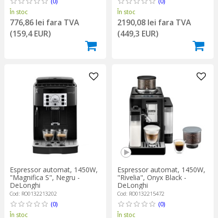
(0)
(0)
În stoc
În stoc
776,86 lei fara TVA
2190,08 lei fara TVA
(159,4 EUR)
(449,3 EUR)
Espressor automat, 1450W,
Espressor automat, 1450W,
"Magnifica S", Negru -
"Rivelia", Onyx Black -
DeLonghi
DeLonghi
Cod: RO0132213202
Cod: RO0132215472
(0)
(0)
În stoc
În stoc