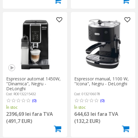
Espressor automat 1450W,
Espressor manual, 1100 W,
"Dinamica", Negru -
"Icona", Negru - DeLonghi
DeLonghi
Cod: RO0132215432
Cod: 0132106078
(0)
(0)
În stoc
În stoc
2396,69 lei fara TVA
644,63 lei fara TVA
(491,7 EUR)
(132,2 EUR)