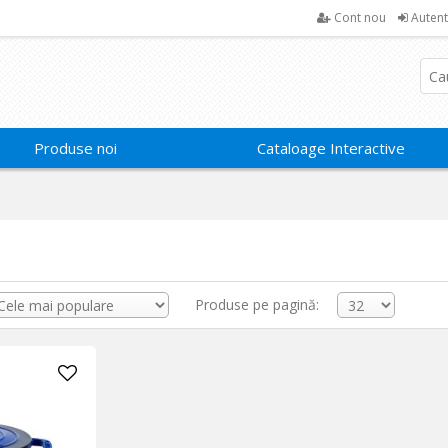
Cont nou
Autent
Produse noi
Cataloage Interactive
Produse pe pagină: