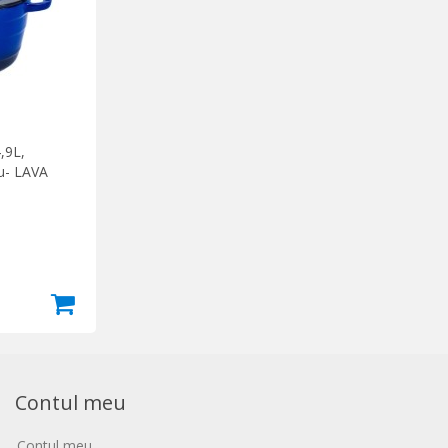
,9L,
ru- LAVA
Contul meu
Contul meu