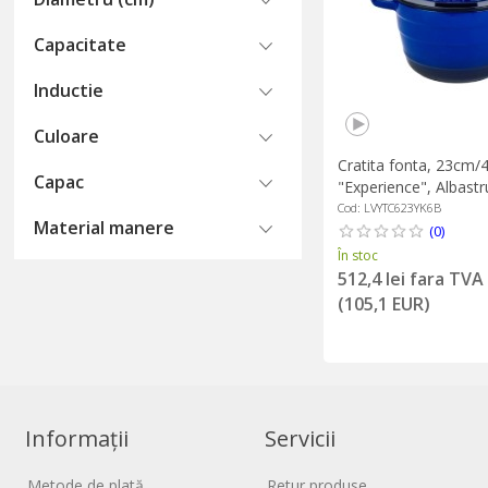
Capacitate
Inductie
Culoare
Cratita fonta, 23cm/4
Capac
"Experience", Albast
Cod: LVYTC623YK6B
Material manere
(0)
În stoc
512,4 lei fara TVA
(105,1 EUR)
Informații
Servicii
Metode de plată
Retur produse