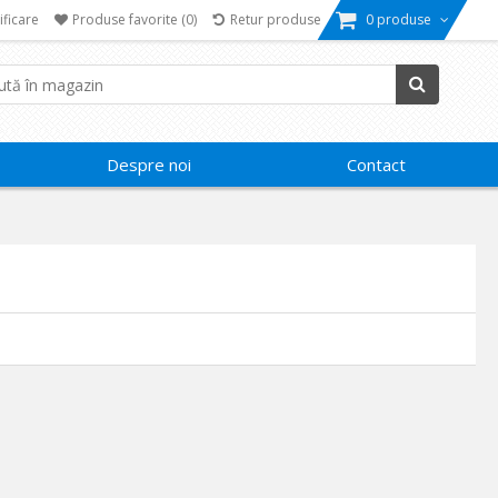
ificare
Produse favorite
(0)
Retur produse
0 produse
Despre noi
Contact