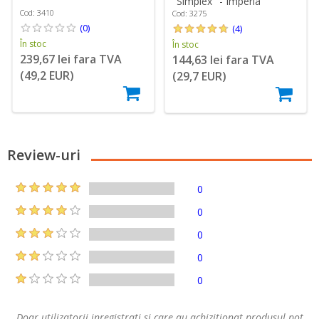
"Simplex" - Imperia
Cod: 3410
Cod: 3275
(0)
(4)
În stoc
În stoc
239,67 lei fara TVA
144,63 lei fara TVA
(49,2 EUR)
(29,7 EUR)
Review-uri
0
0
0
0
0
Doar utilizatorii inregistrati si care au achizitionat produsul pot