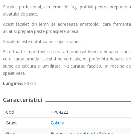
Facalet profesional, din lemn de fag, potrivit pentru prepararea
aluatului de paste.
Acest facalet din lemn se adreseaza amatorilor care framanta
aluat si prepara paste proaspete acasa.
Facaletul este dotat cu un singur maner.
Este foarte important sa curatati produsul imediat dupa utilizare,
cu o carpa umeda. Uscati-l pe verticala, de preferinta departe de
surse de caldura si umiditate. Nu curatati facaletul in masina de
spalat vase.
Lungime:
80 cm
Caracteristici
Cod
TPC4222
Brand
Zokura
Gama
Forme si accesorii paste Zokura