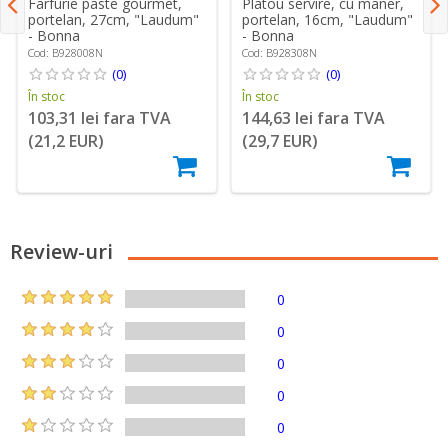
Farfurie paste gourmet,
Platou servire, cu maner,
portelan, 27cm, "Laudum"
portelan, 16cm, "Laudum"
- Bonna
- Bonna
Cod: B928008N
Cod: B928308N
(0)
(0)
În stoc
În stoc
103,31 lei fara TVA
144,63 lei fara TVA
(21,2 EUR)
(29,7 EUR)
Review-uri
0
0
0
0
0