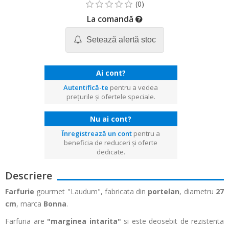
La comandă
Setează alertă stoc
Ai cont?
Autentifică-te
pentru a vedea
prețurile și ofertele speciale.
Nu ai cont?
Înregistrează un cont
pentru a
beneficia de reduceri și oferte
dedicate.
Descriere
Farfurie
gourmet "Laudum", fabricata din
portelan
, diametru
27
cm
, marca
Bonna
.
Farfuria are
"marginea intarita"
si este deosebit de rezistenta