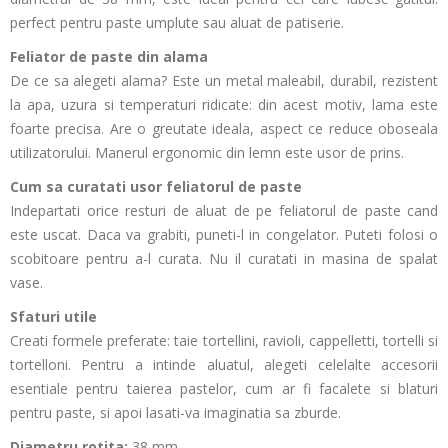
perfect pentru paste umplute sau aluat de patiserie.
Feliator de paste din alama
De ce sa alegeti alama? Este un metal maleabil, durabil, rezistent
la apa, uzura si temperaturi ridicate: din acest motiv, lama este
foarte precisa. Are o greutate ideala, aspect ce reduce oboseala
utilizatorului. Manerul ergonomic din lemn este usor de prins.
Cum sa curatati usor feliatorul de paste
Indepartati orice resturi de aluat de pe feliatorul de paste cand
este uscat. Daca va grabiti, puneti-l in congelator. Puteti folosi o
scobitoare pentru a-l curata. Nu il curatati in masina de spalat
vase.
Sfaturi utile
Creati formele preferate: taie tortellini, ravioli, cappelletti, tortelli si
tortelloni. Pentru a intinde aluatul, alegeti celelalte accesorii
esentiale pentru taierea pastelor, cum ar fi facalete si blaturi
pentru paste, si apoi lasati-va imaginatia sa zburde.
Diametru rotita:
38 mm.