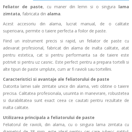
Feliator de paste
, cu maner din lemn si o singura
lama
zimtata
, fabricata din
alama
.
Acest accesoriu din alama, lucrat manual, de o calitate
superioara, permite o taiere perfecta a foilor de paste.
Fiind un instrument precis si rapid, un feliator de paste cu
adevarat profesional, fabricat din alama de inalta calitate, atat
pentru estetica, cat si pentru performanta sa de taiere este
potrivit si pentru uz casnic. Este perfect pentru a prepara tortelli si
alte tipuri de paste umplute, cum ar fi ravioli sau tortellini.
Caracteristici si avantaje ale feliatorului de paste
Datorita lamei sale zimtate unice din alama, veti obtine o taiere
precisa. Calitatea profesionala, usurinta in manevrare, robustetea
si durabilitatea sunt exact ceea ce cautati pentru rezultate de
inalta calitate.
Utilizarea principala a feliatorului de paste
Feliatorul de ravioli, din alama, cu o singura lama zimtata cu
diametrul de 38 mm, este ideal pentru cei care iubesc gatitul: