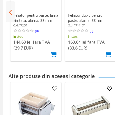
mn
Feliator pentru paste, lama
Feliator dublu pentru
zimtata, alama, 38 mm -
paste, alama, 38 mm -
Zokura
Zokura
Cod: TP2OT
Cod: TP141OT
(0)
(0)
În stoc
În stoc
144,63 lei fara TVA
163,64 lei fara TVA
(29,7 EUR)
(33,6 EUR)
Alte produse din aceeași categorie