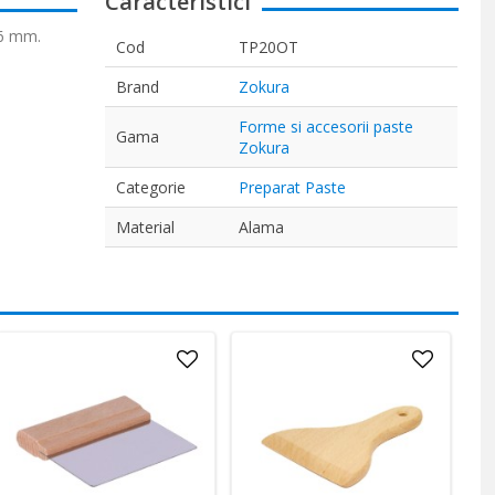
Caracteristici
16 mm.
Cod
TP20OT
Brand
Zokura
Forme si accesorii paste
Gama
Zokura
Categorie
Preparat Paste
Material
Alama