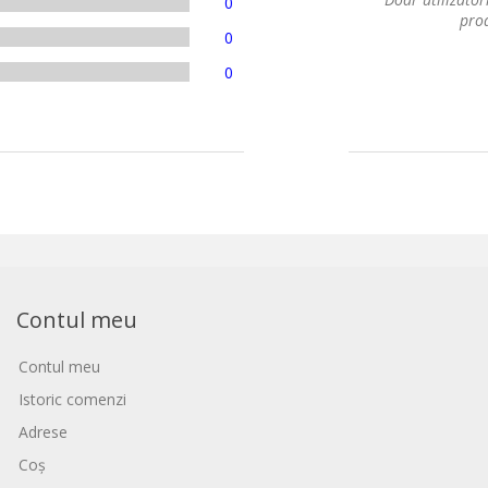
0
prod
0
0
Contul meu
Contul meu
Istoric comenzi
Adrese
Coș