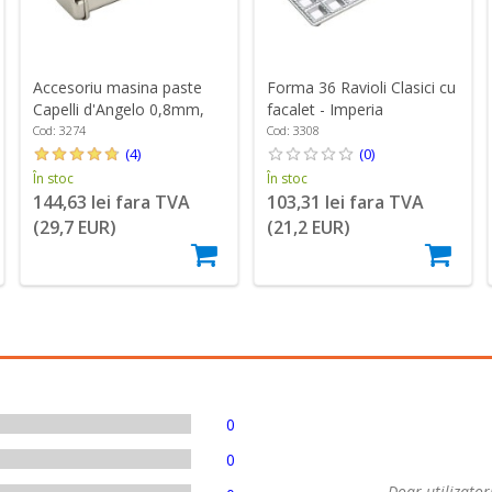
Accesoriu masina paste
Forma 36 Ravioli Clasici cu
Capelli d'Angelo 0,8mm,
facalet - Imperia
otel, "Simplex" - Imperia
Cod: 3274
Cod: 3308
(4)
(0)
În stoc
În stoc
144,63 lei fara TVA
103,31 lei fara TVA
(29,7 EUR)
(21,2 EUR)
0
0
Doar utilizatori