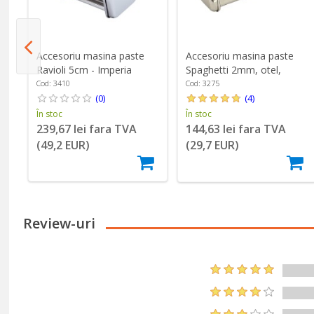
Accesoriu masina paste
Accesoriu masina paste
cm
Ravioli 5cm - Imperia
Spaghetti 2mm, otel,
"Simplex" - Imperia
Cod: 3410
Cod: 3275
(0)
(4)
În stoc
În stoc
239,67 lei fara TVA
144,63 lei fara TVA
(49,2 EUR)
(29,7 EUR)
Review-uri