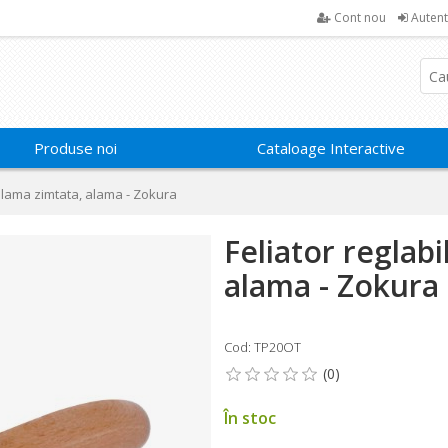
Cont nou
Autent
Produse noi
Cataloage Interactive
, lama zimtata, alama - Zokura
Feliator reglab
alama - Zokura
Cod: TP20OT
În stoc