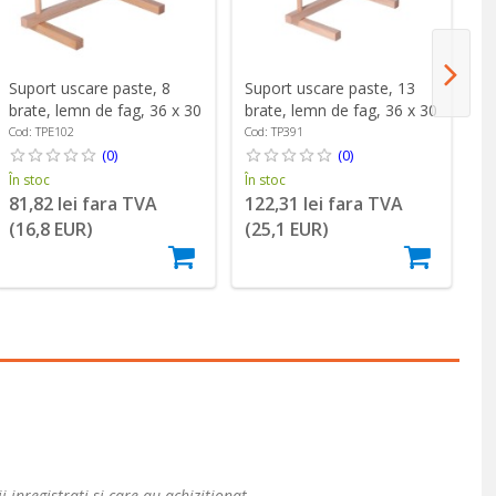
Suport uscare paste, 8
Suport uscare paste, 13
Su
brate, lemn de fag, 36 x 30
brate, lemn de fag, 36 x 30
de
cm - Zokura
cm - Zokura
Z
Cod: TPE102
Cod: TP391
Co
(0)
(0)
În stoc
În stoc
În
81,82 lei fara TVA
122,31 lei fara TVA
1
(16,8 EUR)
(25,1 EUR)
(
i inregistrati si care au achizitionat