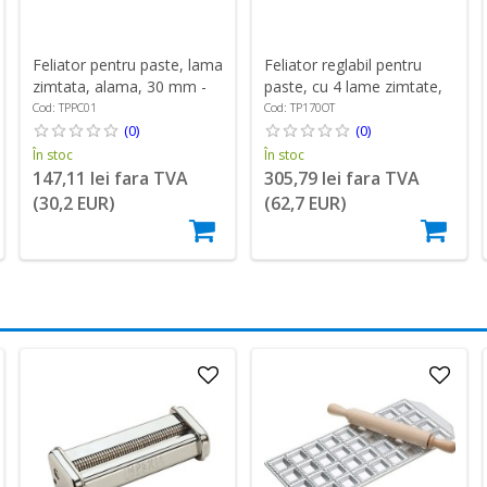
Feliator pentru paste, lama
Feliator reglabil pentru
zimtata, alama, 30 mm -
paste, cu 4 lame zimtate,
Zokura
alama - Zokura
Cod: TPPC01
Cod: TP170OT
(0)
(0)
În stoc
În stoc
147,11 lei fara TVA
305,79 lei fara TVA
(30,2 EUR)
(62,7 EUR)