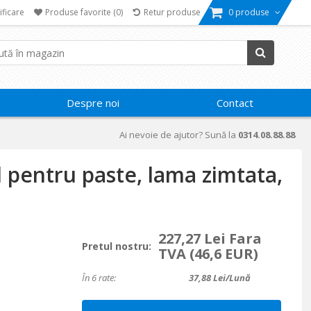
ificare
Produse favorite
(0)
Retur produse
0 produse
Despre noi
Contact
Ai nevoie de ajutor? Sună la
0314.08.88.88
il pentru paste, lama zimtata,
227,27 Lei Fara
Pretul nostru:
TVA
(46,6 EUR)
În 6 rate:
37,88
Lei/lună