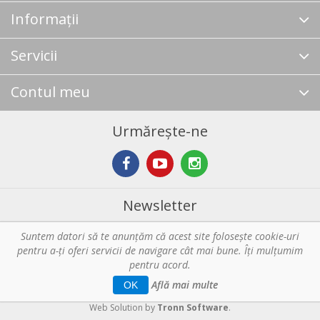
Informații
Servicii
Contul meu
Urmărește-ne
Newsletter
Suntem datori să te anunţăm că acest site foloseşte cookie-uri
Abonare
pentru a-ți oferi servicii de navigare cât mai bune. Îţi mulțumim
pentru acord.
Copyright © 2026 Horeca - Pentru profesionistii din bucatarie. Toate
Află mai multe
OK
drepturile rezervate.
Web Solution by
Tronn Software
.