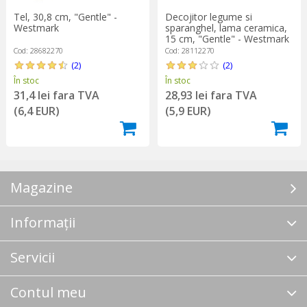
Tel, 30,8 cm, "Gentle" -
Decojitor legume si
Westmark
sparanghel, lama ceramica,
15 cm, "Gentle" - Westmark
Cod: 28682270
Cod: 28112270
(2)
(2)
În stoc
În stoc
31,4 lei fara TVA
28,93 lei fara TVA
(6,4 EUR)
(5,9 EUR)
Magazine
Informații
Servicii
Contul meu