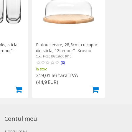
ks, sticla
Platou servire, 28,5cm, cu capac
lamour" -
din sticla, "Glamour"- Krosno
Cod: FKL0108026001010
(0)
În stoc
219,01 lei fara TVA
(44,9 EUR)
Contul meu
Contul meu