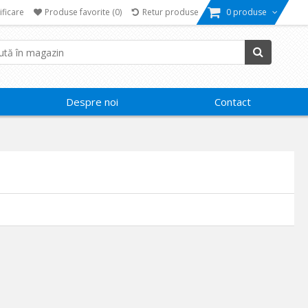
ificare
Produse favorite
(0)
Retur produse
0 produse
Despre noi
Contact