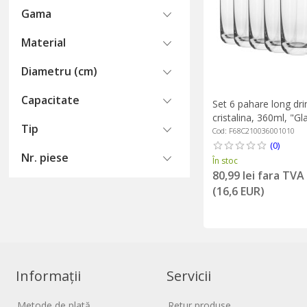
Gama
Material
Diametru (cm)
Capacitate
Set 6 pahare long drin
cristalina, 360ml, "G
Tip
Krosno
Cod: F68C210036001010
(0)
Nr. piese
În stoc
80,99 lei fara TVA
(16,6 EUR)
Informații
Servicii
Metode de plată
Retur produse