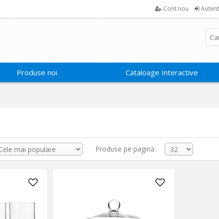
Cont nou
Autent
Produse noi
Cataloage Interactive
Produse pe pagină: