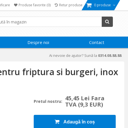
ificare
Produse favorite
(0)
Retur produse
0 produse
Despre noi
Contact
Ai nevoie de ajutor? Sună la
0314.08.88.88
entru friptura si burgeri, inox
45,45 Lei Fara
Pretul nostru:
TVA
(9,3 EUR)
Adaugă în coș