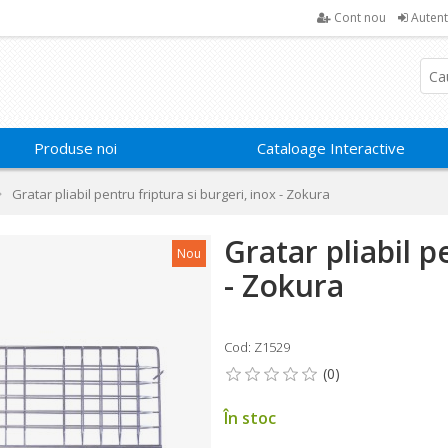
Cont nou
Autent
Produse noi
Cataloage Interactive
Gratar pliabil pentru friptura si burgeri, inox - Zokura
Gratar pliabil p
Nou
- Zokura
Cod: Z1529
În stoc