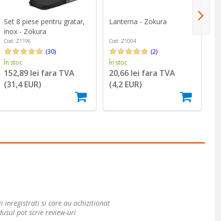
Set 8 piese pentru gratar,
Lanterna - Zokura
Se
inox - Zokura
in
Cod: Z1196
Cod: Z1004
Co
(30)
(2)
În stoc
În stoc
În
152,89 lei fara TVA
20,66 lei fara TVA
3
(31,4 EUR)
(4,2 EUR)
(
i inregistrati si care au achizitionat
usul pot scrie review-uri