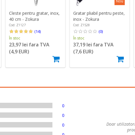
Nou
Cleste pentru gratar, inox,
Gratar pliabil pentru peste,
40 cm - Zokura
inox - Zokura
Cod: Z1127
Cod: Z1528
(14)
(0)
În stoc
În stoc
23,97 lei fara TVA
37,19 lei fara TVA
(4,9 EUR)
(7,6 EUR)
0
0
Doar utilizatori
0
prod
0