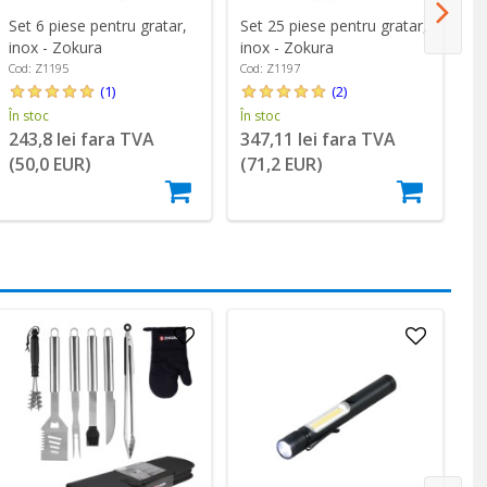
Set 6 piese pentru gratar,
Set 25 piese pentru gratar,
C
inox - Zokura
inox - Zokura
26
Cod: Z1195
Cod: Z1197
Co
(1)
(2)
În stoc
În stoc
În
243,8 lei fara TVA
347,11 lei fara TVA
1
(50,0 EUR)
(71,2 EUR)
(