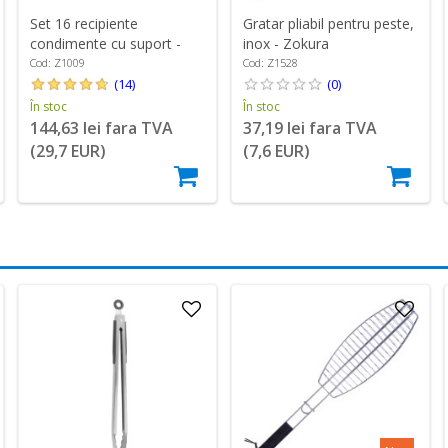
Set 16 recipiente
Gratar pliabil pentru peste,
condimente cu suport -
inox - Zokura
Zokura
Cod: Z1009
Cod: Z1528
(14)
(0)
În stoc
În stoc
144,63 lei fara TVA
37,19 lei fara TVA
(29,7 EUR)
(7,6 EUR)